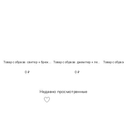
Товар с образа: свитер + брюки + костюм
Товар с образа: джемпер + легинсы
0
₽
0
₽
Недавно просмотренные