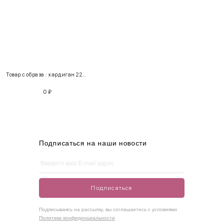
INT
RUS
Грудь
Талия
Бедра
XS
40-42
80-85
60-65
85-90
Товар с образа : кардиган 220197 + юбка 158102
S
42-44
85-90
65-70
90-95
0
₽
M
44-46
90-95
70-75
95-100
L
46-48
95-100
75-80
100-105
XL
48-50
100-109
80-85
105-109
Подписаться на наши новости
One
42-50
Size
Подписаться
Как правильно себя обмерить
Подписываясь на рассылку, вы соглашаетесь с условиями
Политики конфиденциальности