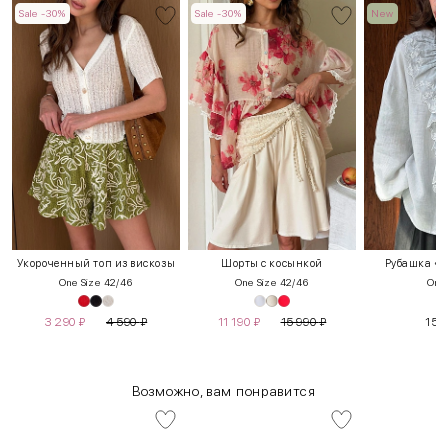
Sale -30%
Sale -30%
New
Укороченный топ из вискозы
Шорты с косынкой
Рубашка «К
One Size 42/46
One Size 42/46
One 
3 290
₽
4 590
₽
11 190
₽
15 990
₽
15 
Возможно, вам понравится