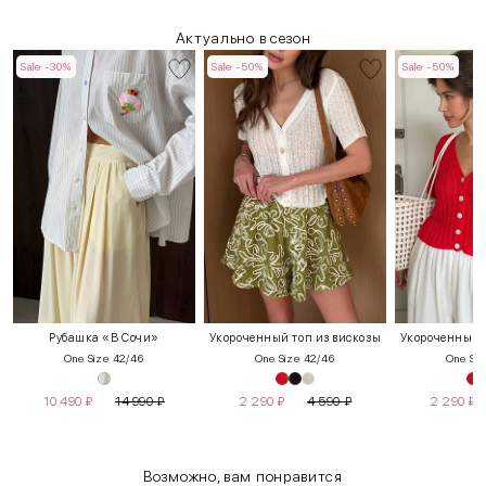
Актуально в сезон
Sale -30%
Sale -50%
Sale -50%
Рубашка «В Сочи»
Укороченный топ из вискозы
Укороченный т
One Size 42/46
One Size 42/46
One Siz
10 490
₽
14 990
₽
2 290
₽
4 590
₽
2 290
₽
Возможно, вам понравится