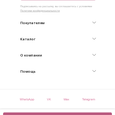
Как правильно себя обмерить
Подписываясь на рассылку, вы соглашаетесь с условиями
Политики конфиденциальности
Обхват груди (С)
Измеряется по самым выступающим точкам.
Покупателям
Обхват талии (А)
Каталог
Естественная линия талии измеряется в самом узком месте.
Обхват бедер (F)
О компании
Измеряется горизонтально полу по наиболее выступающим
точкам ягодиц.
Помощь
Длина рукавов (B)
Измеряется сантиметровой лентой от шва соединения с
проймой до нижнего края рукава.
WhatsApp
VK
Max
Telegram
Длина брючина (D)
Мерка снимается по боковому шву от верхнего края пояса до