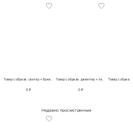
Товар с образа: свитер + брюки + костюм
Товар с образа: джемпер + легинсы
0
₽
0
₽
Недавно просмотренные