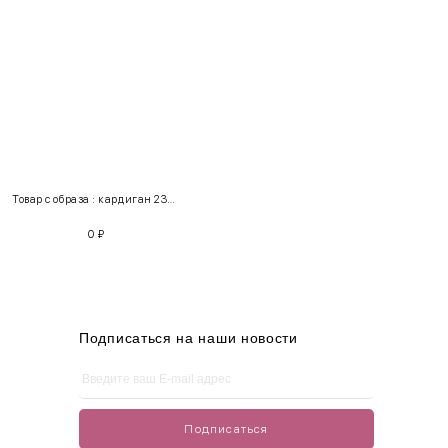
INT
RUS
Грудь
Талия
Бедра
XS
40-42
80-85
60-65
85-90
Товар с образа : кардиган 230102 + юбка 158101
S
42-44
85-90
65-70
90-95
0
₽
M
44-46
90-95
70-75
95-100
L
46-48
95-100
75-80
100-105
XL
48-50
100-109
80-85
105-109
Подписаться на наши новости
One
42-50
Size
Подписаться