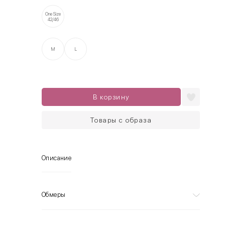
One Size
42/46
M
L
В корзину
Товары с образа
Описание
Обмеры