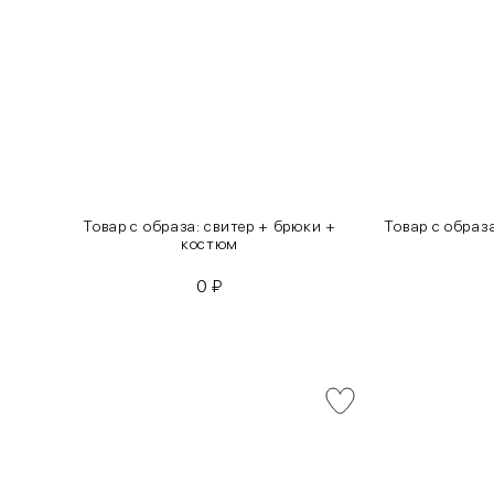
инсы
Товар с образа: свитер + брюки +
Товар с образ
костюм
0
₽