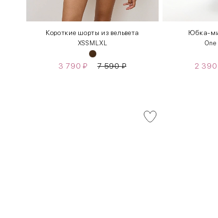
Короткие шорты из вельвета
Юбка-ми
XS
S
M
L
XL
One
3 790
₽
7 590
₽
2 39