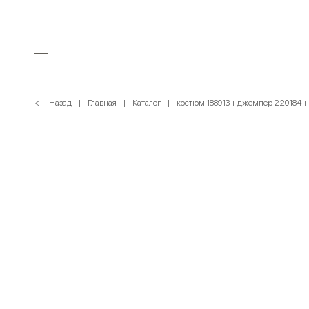
< Назад
Главная
Каталог
костюм 188913 + джемпер 220184 +