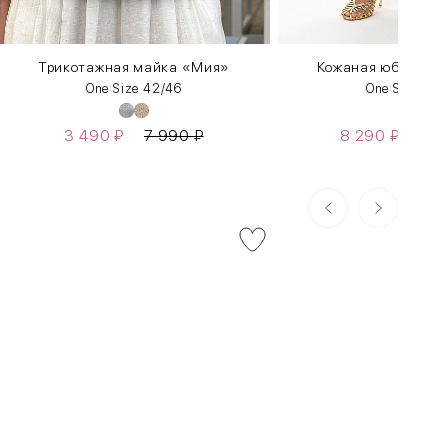
Трикотажная майка «Мия»
Кожаная юбка с к
One Size 42/46
One Size 42
3 490
₽
7 990
₽
8 290
₽
16