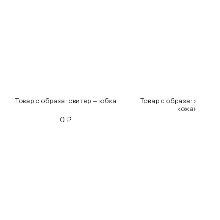
Товар с образа: свитер + юбка
Товар с образа: хлопко
кожаные бр
0
₽
0
₽