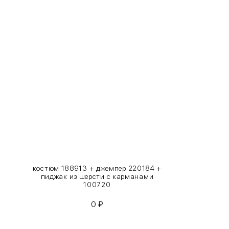
INT
RUS
XS
40-42
S
42-44
M
44-46
L
46-48
XL
48-50
One
42-50
Size
костюм 188913 + джемпер 220184 +
пиджак из шерсти с карманами
Как правильно себя обмерить
100720
0
₽
Обхват груди (С)
Измеряется по самым выступающим точкам.