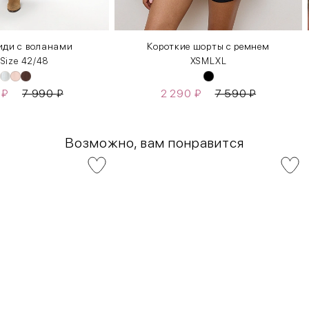
ди с воланами
Короткие шорты с ремнем
 Size 42/48
XS
M
L
XL
0
₽
7 990
₽
2 290
₽
7 590
₽
Возможно, вам понравится