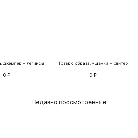
а: джемпер + легинсы
Товар с образа: ушанка + свитер
0
₽
0
₽
Недавно просмотренные