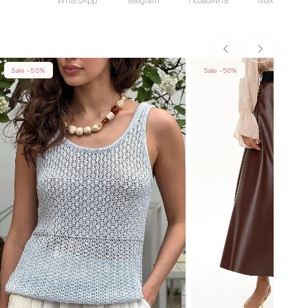
WhatsApp
Telegram
Позвонить
Max
Sale -55%
Sale -50%