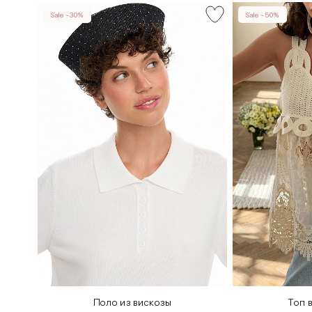
Sale -30%
Sale -50%
иссе
Поло из вискозы
Топ 