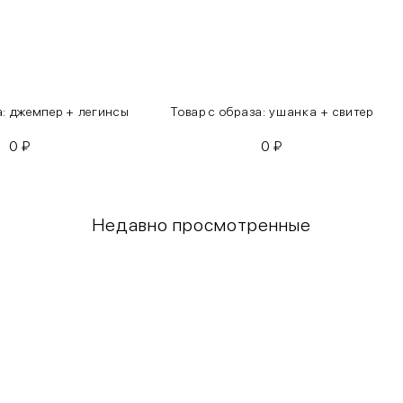
а: джемпер + легинсы
Товар с образа: ушанка + свитер
0
₽
0
₽
Недавно просмотренные
Грудь
Талия
80-85
60-65