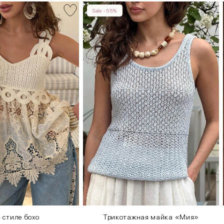
Sale -55%
в стиле бохо
Трикотажная майка «Мия»