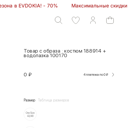
IA! - 70%         Максимальные скидки сезона в EVD
Товар с образа : костюм 188914 +
водолазка 100170
0
₽
4 платежа по 0
₽
Размер
Таблица размеров
One Size
42/48