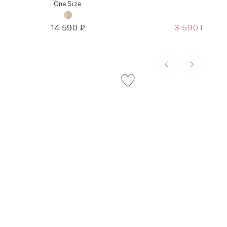
One Size
S
14 590
₽
3 590
₽
7 