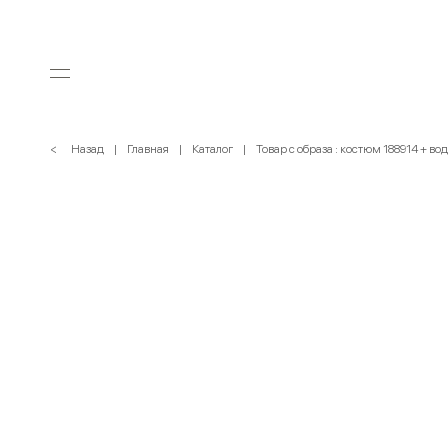
< Назад
Главная
Каталог
Товар с образа : костюм 188914 + во