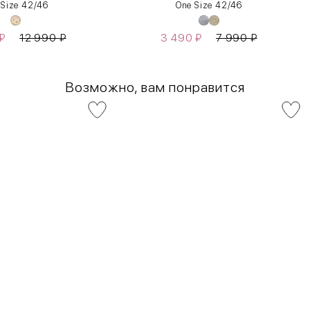
 Size 42/46
One Size 42/46
₽
12 990
₽
3 490
₽
7 990
₽
Возможно, вам понравится