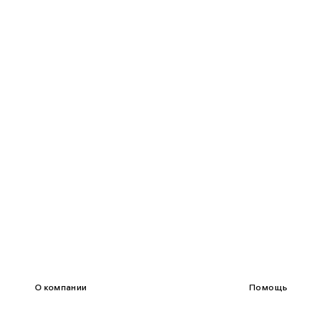
85-90
65-70
90-95
70-75
95-100
75-80
100-109
80-85
О компании
Помощь