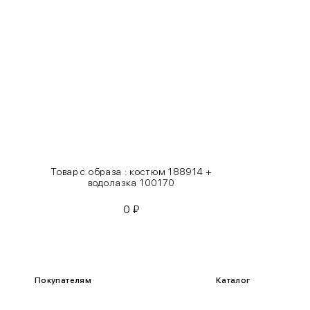
S
42-44
M
44-46
L
46-48
XL
48-50
One
42-50
Size
Товар с образа : костюм 188914 +
Как правильно себя обмерить
водолазка 100170
0
₽
Обхват груди (С)
Измеряется по самым выступающим точкам.
Обхват талии (А)
Покупателям
Каталог
Естественная линия талии измеряется в самом узком месте.