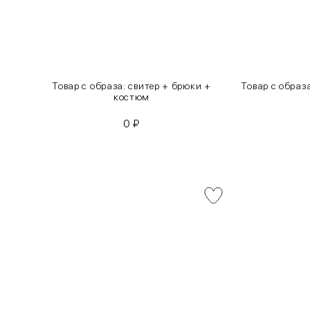
инсы
Товар с образа: свитер + брюки +
Товар с образ
костюм
0
₽
INT
RUS
XS
40-42