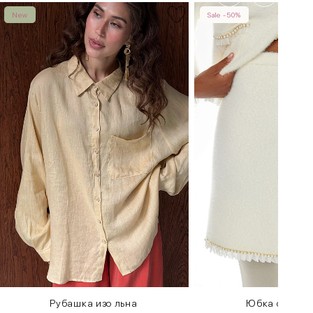
New
Sale -50%
Рубашка изо льна
Юбка с жемч