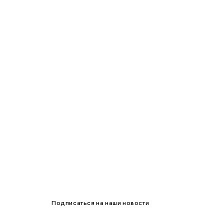
90-95
95-100
100-105
105-109
Подписаться на наши новости