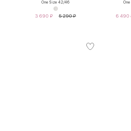
One Size 42/46
One
3 690
₽
5 290
₽
6 490