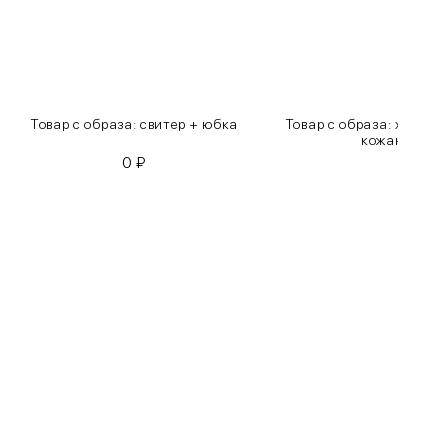
Товар с образа: свитер + юбка
Товар с образа: хлопко
кожаные бр
0
₽
0
₽
Бедра
85-90