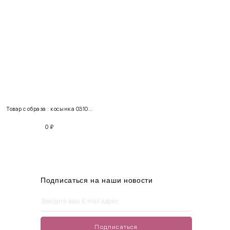
INT
RUS
Грудь
Талия
Бедра
XS
40-42
80-85
60-65
85-90
Товар с образа : косынка 03100 + платье 300107
S
42-44
85-90
65-70
90-95
0
₽
M
44-46
90-95
70-75
95-100
L
46-48
95-100
75-80
100-105
XL
48-50
100-109
80-85
105-109
Подписаться на наши новости
One
42-50
Size
Подписаться