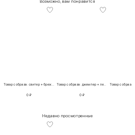
Возможно, вам понравится
Товар с образа: свитер + брюки + костюм
Товар с образа: джемпер + легинсы
0
₽
0
₽
Недавно просмотренные