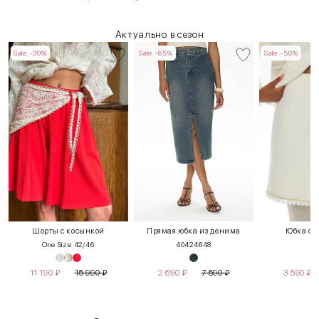
Актуально в сезон
Sale -30%
Sale -65%
Sale -50%
Шорты с косынкой
Прямая юбка из денима
Юбка с 
One Size 42/46
40
42
46
48
11 190
₽
15 990
₽
2 690
₽
7 590
₽
3 590
₽