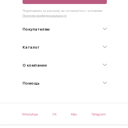
Как правильно себя обмерить
Подписываясь на рассылку, вы соглашаетесь с условиями
Политики конфиденциальности
Обхват груди (С)
Измеряется по самым выступающим точкам.
Покупателям
Обхват талии (А)
Каталог
Естественная линия талии измеряется в самом узком месте.
Обхват бедер (F)
О компании
Измеряется горизонтально полу по наиболее выступающим
точкам ягодиц.
Помощь
Длина рукавов (B)
Измеряется сантиметровой лентой от шва соединения с
проймой до нижнего края рукава.
WhatsApp
VK
Max
Telegram
Длина брючина (D)