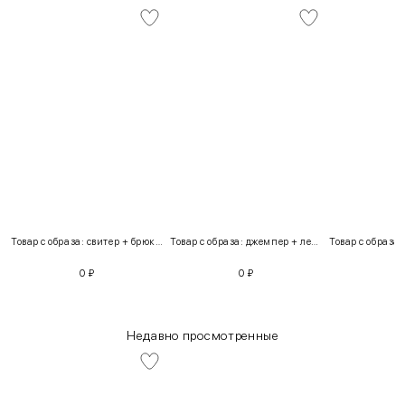
Товар с образа: свитер + брюки + костюм
Товар с образа: джемпер + легинсы
0
₽
0
₽
Недавно просмотренные