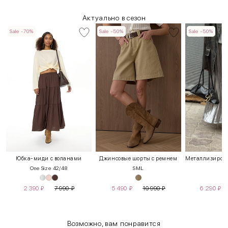
Актуально в сезон
Sale -70%
Sale -50%
Sale -50%
Юбка-миди с воланами
Джинсовые шорты с ремнем
One Size 42/48
S
M
L
2 390
₽
7 990
₽
5 490
₽
10 990
₽
6 290
₽
Возможно, вам понравится