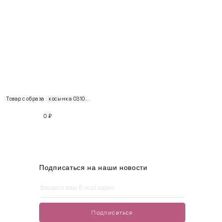
INT
RUS
Грудь
Талия
Бедра
XS
40-42
80-85
60-65
85-90
Товар с образа : косынка 03103 + сарафан 300127
S
42-44
85-90
65-70
90-95
0
₽
M
44-46
90-95
70-75
95-100
L
46-48
95-100
75-80
100-105
XL
48-50
100-109
80-85
105-109
Подписаться на наши новости
One
42-50
Size
Подписаться