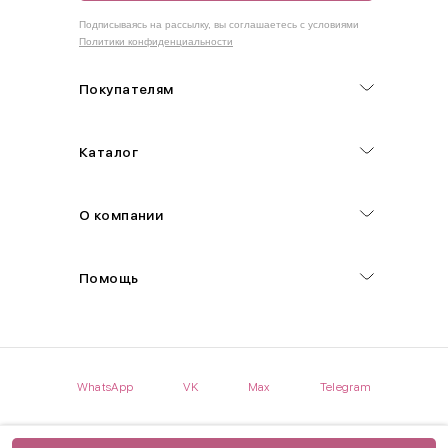
Как правильно себя обмерить
Подписываясь на рассылку, вы соглашаетесь с условиями
Политики конфиденциальности
Обхват груди (С)
Измеряется по самым выступающим точкам.
Покупателям
Обхват талии (А)
Каталог
Естественная линия талии измеряется в самом узком месте.
Обхват бедер (F)
О компании
Измеряется горизонтально полу по наиболее выступающим
точкам ягодиц.
Помощь
Длина рукавов (B)
Измеряется сантиметровой лентой от шва соединения с
проймой до нижнего края рукава.
WhatsApp
VK
Max
Telegram
Длина брючина (D)
Мерка снимается по боковому шву от верхнего края пояса до