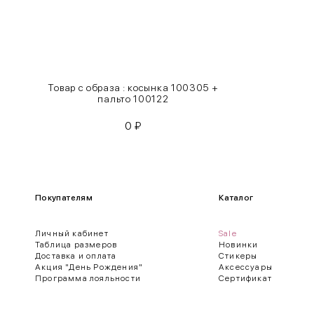
XL
48-50
One
42-50
Size
Товар с образа : косынка 100305 +
Как правильно себя обмерить
пальто 100122
0
₽
Обхват груди (С)
Измеряется по самым выступающим точкам.
Обхват талии (А)
Покупателям
Каталог
Естественная линия талии измеряется в самом узком месте.
Личный кабинет
Sale
Обхват бедер (F)
Таблица размеров
Новинки
Доставка и оплата
Стикеры
Измеряется горизонтально полу по наиболее выступающим точкам 
Акция "День Рождения"
Аксессуары
Программа лояльности
Сертификат
Длина рукавов (B)