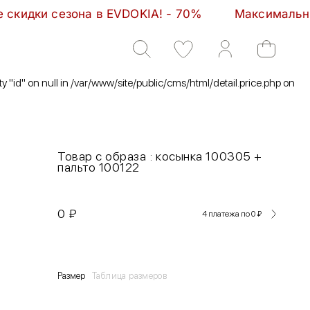
на в EVDOKIA! - 70%         Максимальные скидки с
ty "id" on null in /var/www/site/public/cms/html/detail.price.php on
Товар с образа : косынка 100305 +
пальто 100122
0
₽
4 платежа по 0
₽
Размер
Таблица размеров