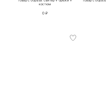
инсы
Товар с образа: свитер + брюки +
Товар с образ
костюм
0
₽
INT
RUS
XS
40-42
S
42-44
M
44-46
L
46-48