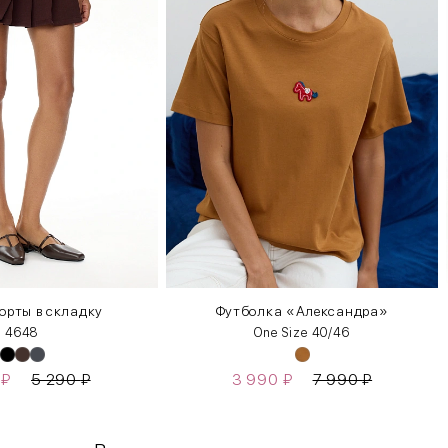
рты в складку
Футболка «Александра»
46
48
One Size 40/46
0
₽
5 290
₽
3 990
₽
7 990
₽