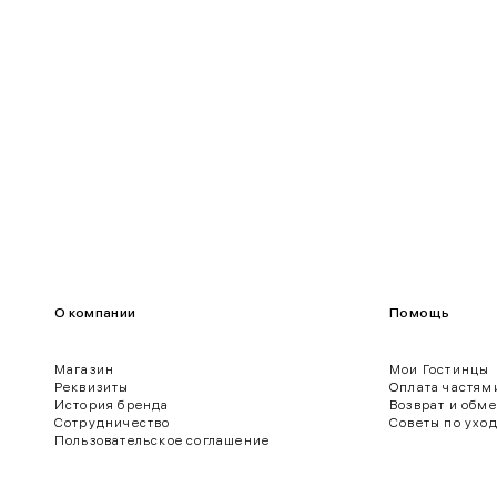
100-109
80-85
О компании
Помощь
Магазин
Мои Гостинцы
Реквизиты
Оплата частям
История бренда
Возврат и обм
ягодиц.
Сотрудничество
Советы по ухо
Пользовательское соглашение