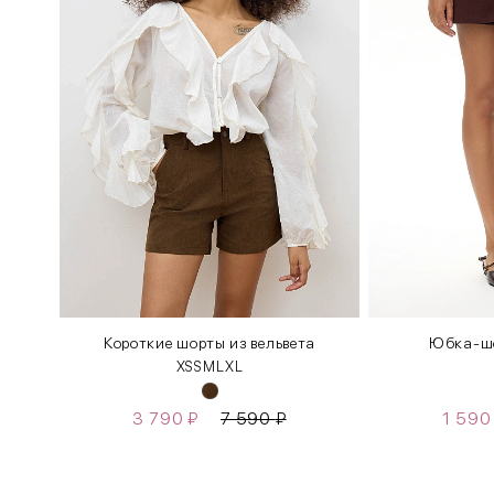
Короткие шорты из вельвета
Юбка-шо
XS
S
M
L
XL
3 790
₽
7 590
₽
1 59