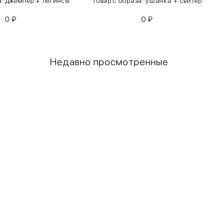
а: джемпер + легинсы
Товар с образа: ушанка + свитер
0
₽
0
₽
Недавно просмотренные
Грудь
Талия
80-85
60-65
85-90
65-70
90-95
70-75
95-100
75-80