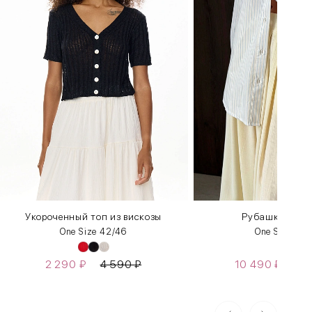
Укороченный топ из вискозы
Рубашка «В С
One Size 42/46
One Size 42
2 290
₽
4 590
₽
10 490
₽
14