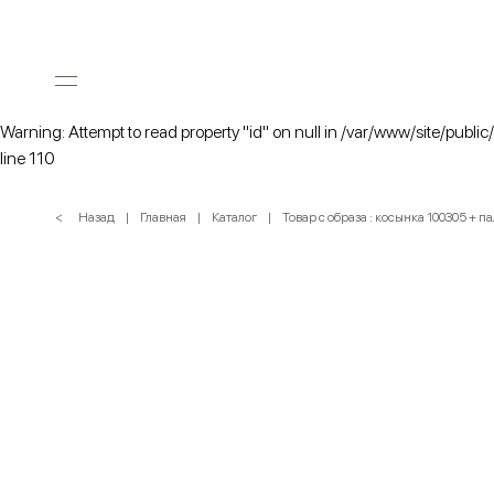
Warning: Attempt to read property "id" on null in /var/www/site/public
line 110
< Назад
Главная
Каталог
Товар с образа : косынка 100305 + п