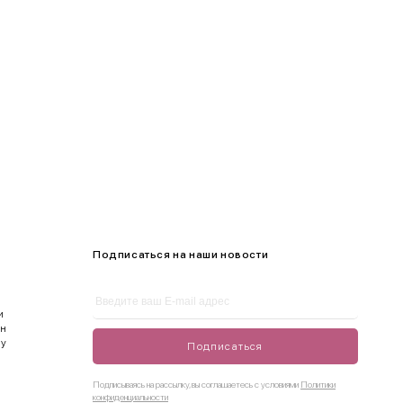
105-109
Подписаться на наши новости
и
ен
ду
Подписаться
Подписываясь на рассылку, вы соглашаетесь с условиями
Политики
конфиденциальности