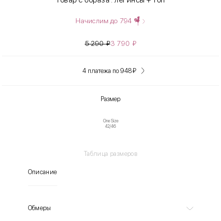
Начислим до
794
5 290
₽
3 790
₽
4 платежа по 948
₽
Размер
One Size
42/46
Таблица размеров
Описание
Обмеры