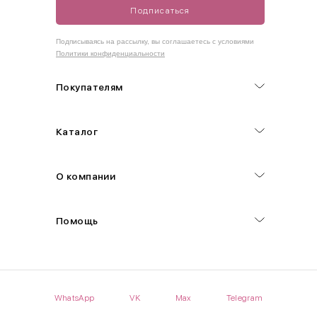
Подписаться
Как правильно себя обмерить
Подписываясь на рассылку, вы соглашаетесь с условиями
Политики конфиденциальности
Обхват груди (С)
Измеряется по самым выступающим точкам.
Покупателям
Обхват талии (А)
Каталог
Естественная линия талии измеряется в самом узком месте.
Обхват бедер (F)
О компании
Измеряется горизонтально полу по наиболее выступающим
точкам ягодиц.
Помощь
Длина рукавов (B)
Измеряется сантиметровой лентой от шва соединения с
проймой до нижнего края рукава.
WhatsApp
VK
Max
Telegram
Длина брючина (D)