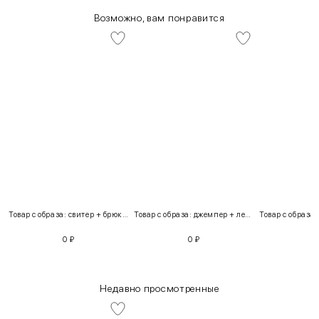
Возможно, вам понравится
Товар с образа: свитер + брюки + костюм
Товар с образа: джемпер + легинсы
0
₽
0
₽
Недавно просмотренные