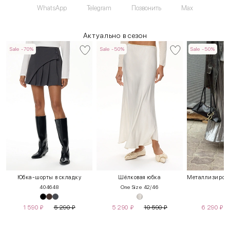
WhatsApp
Telegram
Позвонить
Max
Актуально в сезон
Sale -70%
Sale -50%
Sale -50%
Юбка-шорты в складку
Шёлковая юбка
40
46
48
One Size 42/46
1 590
₽
5 290
₽
5 290
₽
10 590
₽
6 290
₽