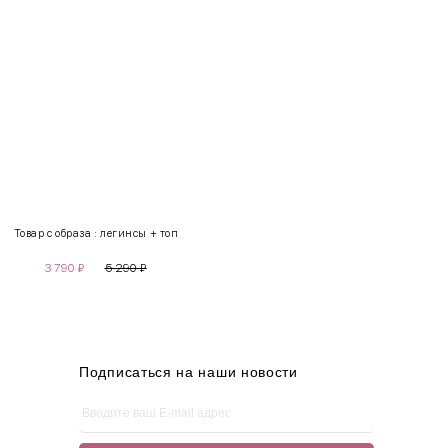
INT
RUS
Грудь
Талия
Бедра
XS
40-42
80-85
60-65
85-90
Товар с образа : легинсы + топ
S
42-44
85-90
65-70
90-95
3 790
₽
5 290
₽
M
44-46
90-95
70-75
95-100
L
46-48
95-100
75-80
100-105
XL
48-50
100-109
80-85
105-109
Подписаться на наши новости
One
42-50
Size