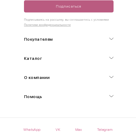
Подписаться
Как правильно себя обмерить
Подписываясь на рассылку, вы соглашаетесь с условиями
Политики конфиденциальности
Обхват груди (С)
Измеряется по самым выступающим точкам.
Покупателям
Обхват талии (А)
Каталог
Естественная линия талии измеряется в самом узком месте.
Обхват бедер (F)
О компании
Измеряется горизонтально полу по наиболее выступающим
точкам ягодиц.
Помощь
Длина рукавов (B)
Измеряется сантиметровой лентой от шва соединения с
проймой до нижнего края рукава.
WhatsApp
VK
Max
Telegram
Длина брючина (D)