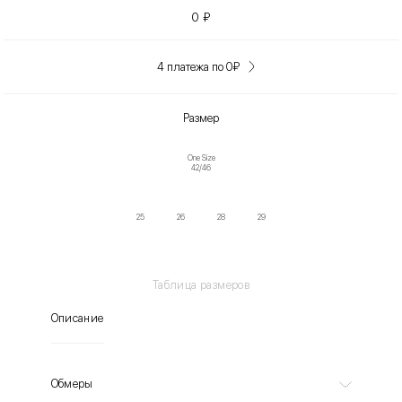
0
₽
4 платежа по 0
₽
Размер
One Size
42/46
25
26
28
29
Таблица размеров
Описание
Обмеры