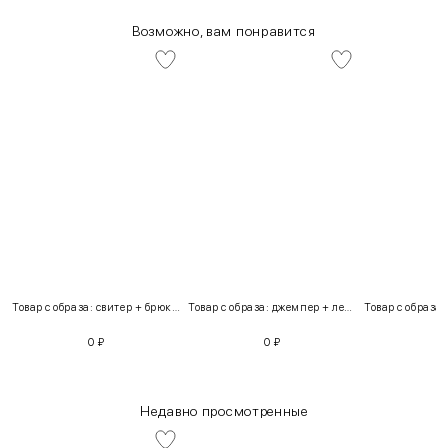
Возможно, вам понравится
Товар с образа: свитер + брюки + костюм
Товар с образа: джемпер + легинсы
0
₽
0
₽
Недавно просмотренные