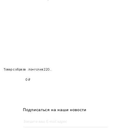
INT
RUS
Грудь
Талия
Бедра
XS
40-42
80-85
60-65
85-90
Товар с образа : лонгслив 220174 + джинсы 100694
S
42-44
85-90
65-70
90-95
0
₽
M
44-46
90-95
70-75
95-100
L
46-48
95-100
75-80
100-105
XL
48-50
100-109
80-85
105-109
Подписаться на наши новости
One
42-50
Size