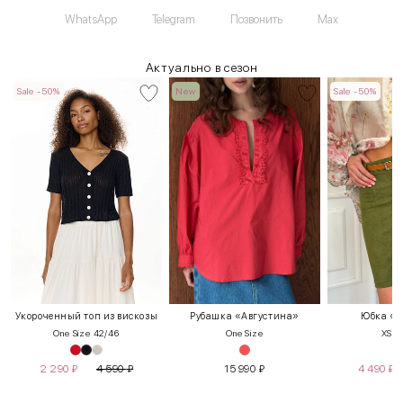
WhatsApp
Telegram
Позвонить
Max
Актуально в сезон
Sale -50%
New
Sale -50%
Укороченный топ из вискозы
Рубашка «Августина»
Юбка «П
One Size 42/46
One Size
XS
S
2 290
₽
4 590
₽
15 990
₽
4 490
₽