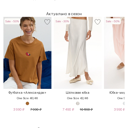
Актуально в сезон
Sale -50%
Sale -30%
Sale -50%
Футболка «Александра»
Шёлковая юбка
Юбка-миди 
One Size 40/46
One Size 42/46
One Siz
3 990
₽
7 990
₽
7 490
₽
10 590
₽
3 990
₽