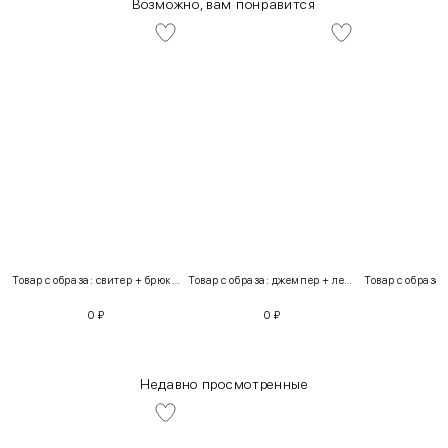
Возможно, вам понравится
Товар с образа: свитер + брюки + костюм
Товар с образа: джемпер + легинсы
0
₽
0
₽
Недавно просмотренные