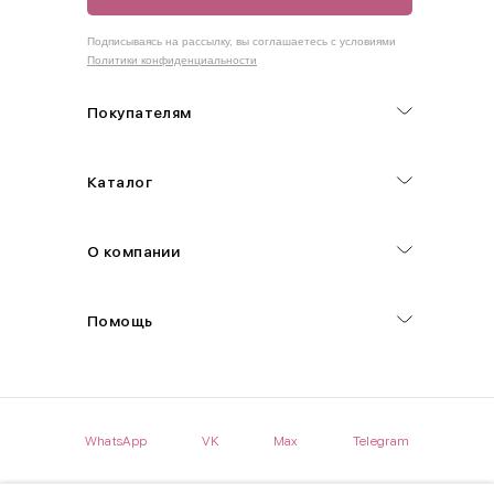
Как правильно себя обмерить
Подписываясь на рассылку, вы соглашаетесь с условиями
Политики конфиденциальности
Обхват груди (С)
Измеряется по самым выступающим точкам.
Покупателям
Обхват талии (А)
Каталог
Естественная линия талии измеряется в самом узком месте.
Обхват бедер (F)
О компании
Измеряется горизонтально полу по наиболее выступающим
точкам ягодиц.
Помощь
Длина рукавов (B)
Измеряется сантиметровой лентой от шва соединения с
проймой до нижнего края рукава.
WhatsApp
VK
Max
Telegram
Длина брючина (D)