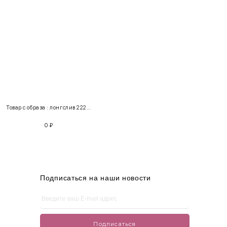
INT
RUS
Грудь
Талия
Бедра
XS
40-42
80-85
60-65
85-90
Товар с образа : лонгслив 222181 + брюки 111206
S
42-44
85-90
65-70
90-95
0
₽
M
44-46
90-95
70-75
95-100
L
46-48
95-100
75-80
100-105
XL
48-50
100-109
80-85
105-109
Подписаться на наши новости
One
42-50
Size
Подписаться