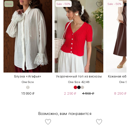
New
Sale -50%
Sale -50%
Блузка «Агафья»
Укороченный топ из вискозы
Кожаная юбка
One Size
One Size 42/46
One Siz
15 990
₽
2 290
₽
4 590
₽
8 290
₽
Возможно, вам понравится