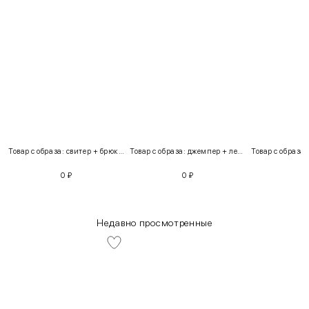
Товар с образа: свитер + брюки + костюм
Товар с образа: джемпер + легинсы
0
₽
0
₽
Недавно просмотренные