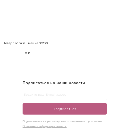
INT
RUS
Грудь
Талия
Бедра
XS
40-42
80-85
60-65
85-90
Товар с образа : майка 103307 + свитер 209100
S
42-44
85-90
65-70
90-95
0
₽
M
44-46
90-95
70-75
95-100
L
46-48
95-100
75-80
100-105
XL
48-50
100-109
80-85
105-109
Подписаться на наши новости
One
42-50
Size
Подписаться
Как правильно себя обмерить
Подписываясь на рассылку, вы соглашаетесь с условиями
Политики конфиденциальности