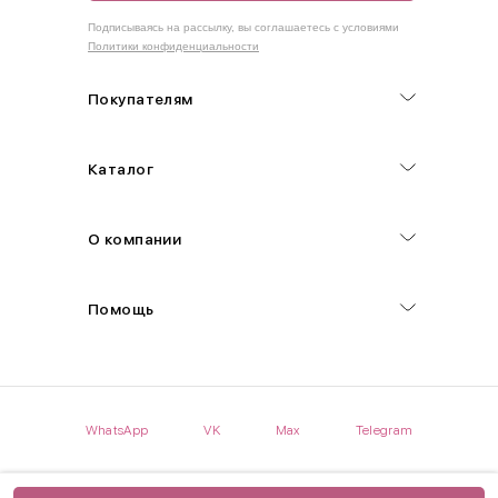
Как правильно себя обмерить
Подписываясь на рассылку, вы соглашаетесь с условиями
Политики конфиденциальности
Обхват груди (С)
Измеряется по самым выступающим точкам.
Покупателям
Обхват талии (А)
Каталог
Естественная линия талии измеряется в самом узком месте.
Обхват бедер (F)
О компании
Измеряется горизонтально полу по наиболее выступающим
точкам ягодиц.
Помощь
Длина рукавов (B)
Измеряется сантиметровой лентой от шва соединения с
проймой до нижнего края рукава.
WhatsApp
VK
Max
Telegram
Длина брючина (D)
Мерка снимается по боковому шву от верхнего края пояса до