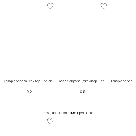
Товар с образа: свитер + брюки + костюм
Товар с образа: джемпер + легинсы
0
₽
0
₽
Недавно просмотренные