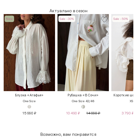
Актуально в сезон
New
Sale -30%
Sale -50%
Блузка «Агафья»
Рубашка «В Сочи»
Короткие шорт
One Size
One Size 42/46
XS
S
15 990
₽
10 490
₽
14 990
₽
3 790
₽
Возможно, вам понравится