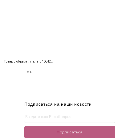
INT
RUS
Грудь
Талия
Бедра
XS
40-42
80-85
60-65
85-90
Товар с образа : пальто 100122 + костюм 103032
S
42-44
85-90
65-70
90-95
0
₽
M
44-46
90-95
70-75
95-100
L
46-48
95-100
75-80
100-105
XL
48-50
100-109
80-85
105-109
Подписаться на наши новости
One
42-50
Size
Подписаться