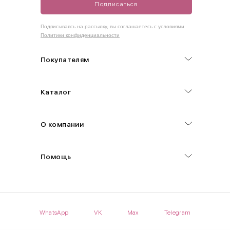
Подписаться
Как правильно себя обмерить
Подписываясь на рассылку, вы соглашаетесь с условиями
Политики конфиденциальности
Обхват груди (С)
Измеряется по самым выступающим точкам.
Покупателям
Обхват талии (А)
Каталог
Естественная линия талии измеряется в самом узком месте.
Обхват бедер (F)
О компании
Измеряется горизонтально полу по наиболее выступающим
точкам ягодиц.
Помощь
Длина рукавов (B)
Измеряется сантиметровой лентой от шва соединения с
проймой до нижнего края рукава.
WhatsApp
VK
Max
Telegram
Длина брючина (D)