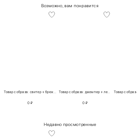
Возможно, вам понравится
Товар с образа: свитер + брюки + костюм
Товар с образа: джемпер + легинсы
0
₽
0
₽
Недавно просмотренные