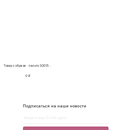
INT
RUS
Грудь
Талия
Бедра
XS
40-42
80-85
60-65
85-90
Товар с образа : пальто 300153 + кардиган 210119
S
42-44
85-90
65-70
90-95
0
₽
M
44-46
90-95
70-75
95-100
L
46-48
95-100
75-80
100-105
XL
48-50
100-109
80-85
105-109
Подписаться на наши новости
One
42-50
Size