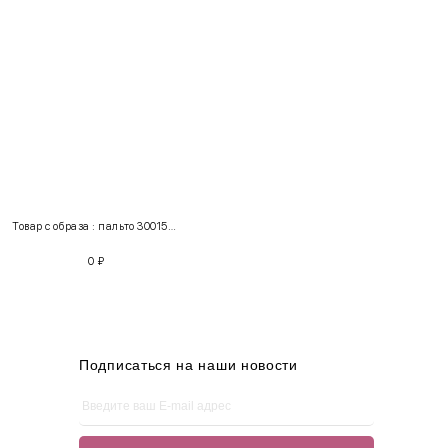
INT
RUS
Грудь
Талия
Бедра
XS
40-42
80-85
60-65
85-90
Товар с образа : пальто 300153 + лонгслив 170109
S
42-44
85-90
65-70
90-95
0
₽
M
44-46
90-95
70-75
95-100
L
46-48
95-100
75-80
100-105
XL
48-50
100-109
80-85
105-109
Подписаться на наши новости
One
42-50
Size