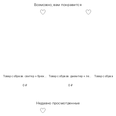
Возможно, вам понравится
Товар с образа: свитер + брюки + костюм
Товар с образа: джемпер + легинсы
0
₽
0
₽
Недавно просмотренные