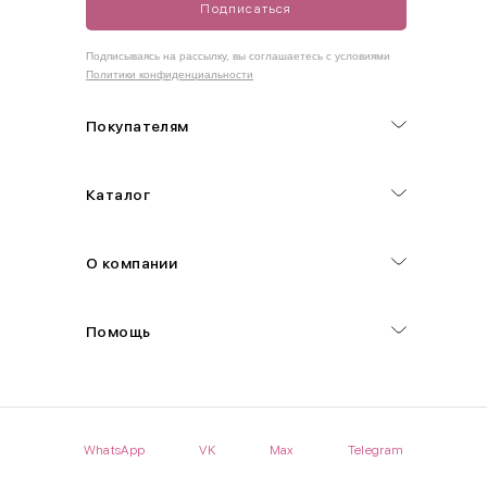
Подписаться
Как правильно себя обмерить
Подписываясь на рассылку, вы соглашаетесь с условиями
Политики конфиденциальности
Обхват груди (С)
Измеряется по самым выступающим точкам.
Покупателям
Обхват талии (А)
Каталог
Естественная линия талии измеряется в самом узком месте.
Обхват бедер (F)
О компании
Измеряется горизонтально полу по наиболее выступающим
точкам ягодиц.
Помощь
Длина рукавов (B)
Измеряется сантиметровой лентой от шва соединения с
проймой до нижнего края рукава.
WhatsApp
VK
Max
Telegram
Длина брючина (D)