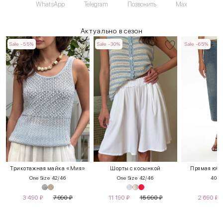
WhatsApp
Telegram
Позвонить
Max
Актуально в сезон
Sale -55%
Sale -30%
Sale -65%
Трикотажная майка «Мия»
Шорты с косынкой
Прямая юбк
One Size 42/46
One Size 42/46
40
42
3 490
₽
7 990
₽
11 190
₽
15 990
₽
2 690
₽