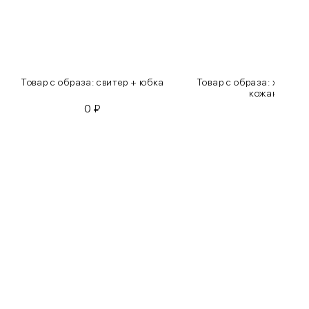
Товар с образа: свитер + юбка
Товар с образа: хлопко
кожаные бр
0
₽
0
₽
Бедра
85-90