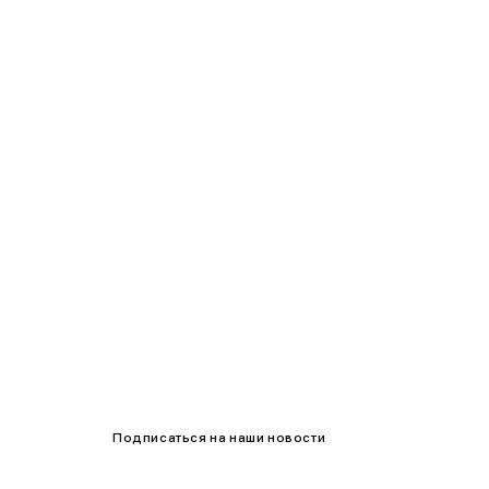
90-95
95-100
100-105
105-109
Подписаться на наши новости