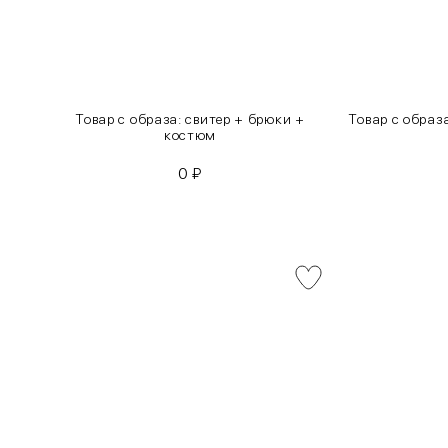
инсы
Товар с образа: свитер + брюки +
Товар с образ
костюм
0
₽
INT
RUS
XS
40-42