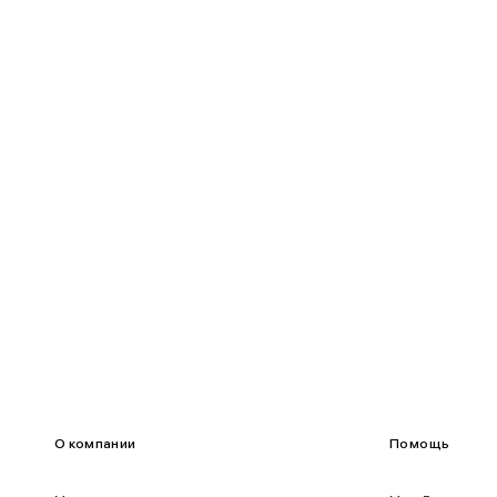
85-90
65-70
90-95
70-75
95-100
75-80
100-109
80-85
О компании
Помощь