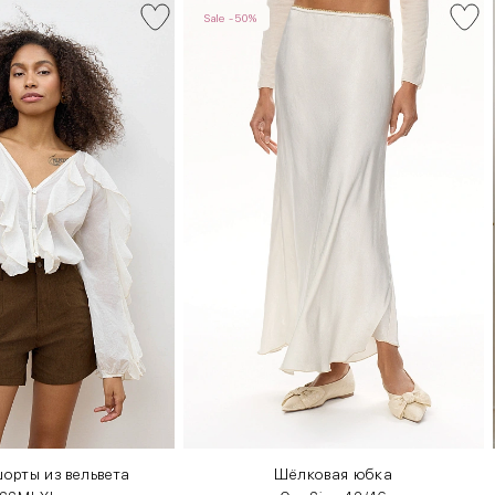
Sale -50%
орты из вельвета
Шёлковая юбка