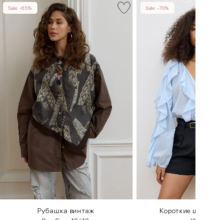
Sale -65%
Sale -70%
Рубашка винтаж
Короткие шорты 