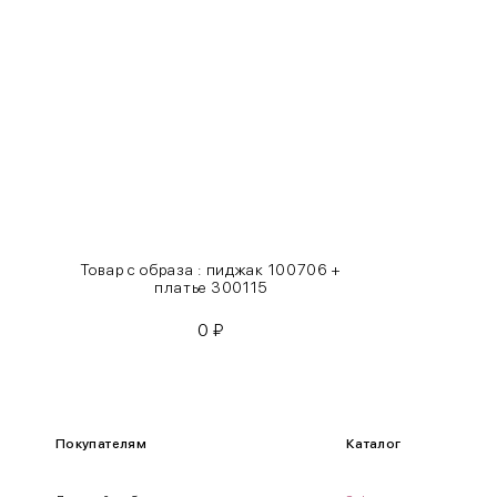
S
42-44
M
44-46
L
46-48
XL
48-50
One
42-50
Size
Товар с образа : пиджак 100706 +
Как правильно себя обмерить
платье 300115
0
₽
Обхват груди (С)
Измеряется по самым выступающим точкам.
Обхват талии (А)
Покупателям
Каталог
Естественная линия талии измеряется в самом узком месте.