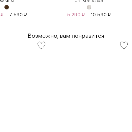
S
S
M
L
XL
One Size 42/46
0
₽
7 590
₽
5 290
₽
10 590
₽
Возможно, вам понравится