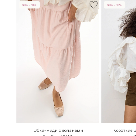
Sale -70%
Sale -50%
Юбка-миди с воланами
Короткие ш