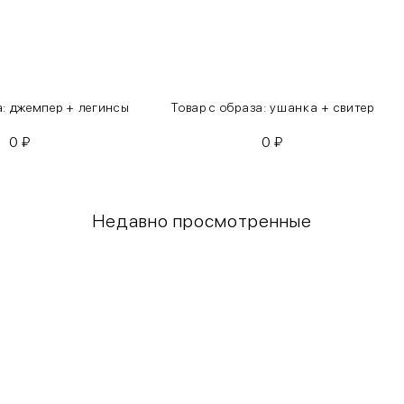
а: джемпер + легинсы
Товар с образа: ушанка + свитер
0
₽
0
₽
Недавно просмотренные
Грудь
Талия
80-85
60-65