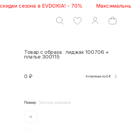
а в EVDOKIA! - 70%         Максимальные скидки сез
Товар с образа : пиджак 100706 +
платье 300115
0
₽
4 платежа по 0
₽
Размер
Таблица размеров
M