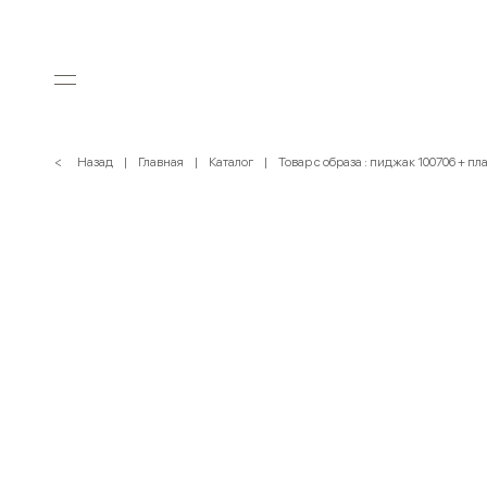
< Назад
Главная
Каталог
Товар с образа : пиджак 100706 + пл