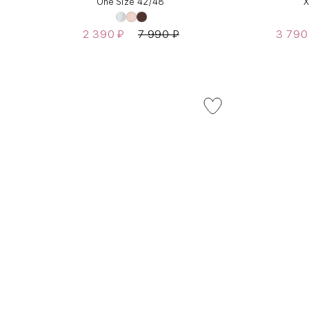
One Size 42/48
X
2 390
₽
7 990
₽
3 79