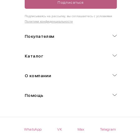
Подписаться
Как правильно себя обмерить
Подписываясь на рассылку, вы соглашаетесь с условиями
Политики конфиденциальности
Обхват груди (С)
Измеряется по самым выступающим точкам.
Покупателям
Обхват талии (А)
Каталог
Естественная линия талии измеряется в самом узком месте.
Обхват бедер (F)
О компании
Измеряется горизонтально полу по наиболее выступающим
точкам ягодиц.
Помощь
Длина рукавов (B)
Измеряется сантиметровой лентой от шва соединения с
проймой до нижнего края рукава.
WhatsApp
VK
Max
Telegram
Длина брючина (D)