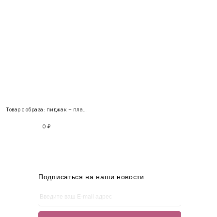
INT
RUS
Грудь
Талия
Бедра
XS
40-42
80-85
60-65
85-90
Товар с образа: пиджак + платье
S
42-44
85-90
65-70
90-95
0
₽
M
44-46
90-95
70-75
95-100
L
46-48
95-100
75-80
100-105
XL
48-50
100-109
80-85
105-109
Подписаться на наши новости
One
42-50
Size