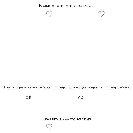
Возможно, вам понравится
Товар с образа: свитер + брюки + костюм
Товар с образа: джемпер + легинсы
0
₽
0
₽
Недавно просмотренные