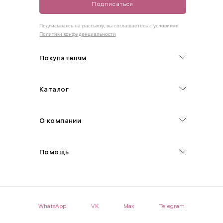
Подписаться
Как правильно себя обмерить
Подписываясь на рассылку, вы соглашаетесь с условиями
Политики конфиденциальности
Обхват груди (С)
Измеряется по самым выступающим точкам.
Покупателям
Обхват талии (А)
Каталог
Естественная линия талии измеряется в самом узком месте.
Обхват бедер (F)
О компании
Измеряется горизонтально полу по наиболее выступающим
точкам ягодиц.
Помощь
Длина рукавов (B)
Измеряется сантиметровой лентой от шва соединения с
проймой до нижнего края рукава.
WhatsApp
VK
Max
Telegram
Длина брючина (D)