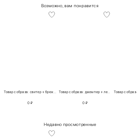
Возможно, вам понравится
Товар с образа: свитер + брюки + костюм
Товар с образа: джемпер + легинсы
0
₽
0
₽
Недавно просмотренные