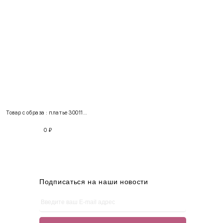
INT
RUS
Грудь
Талия
Бедра
XS
40-42
80-85
60-65
85-90
Товар с образа : платье 300110 + костюм 103032
S
42-44
85-90
65-70
90-95
0
₽
M
44-46
90-95
70-75
95-100
L
46-48
95-100
75-80
100-105
XL
48-50
100-109
80-85
105-109
Подписаться на наши новости
One
42-50
Size