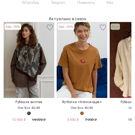
WhatsApp
Telegram
Позвонить
Max
Актуально в сезон
Sale -30%
Sale -50%
New
Рубашка винтаж
Футболка «Александра»
Рубашка 
One Size 42/48
One Size 40/46
One 
10 490
₽
14 990
₽
3 990
₽
7 990
₽
14 