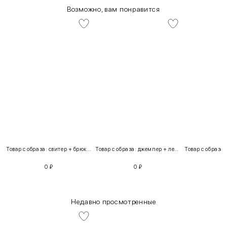
Возможно, вам понравится
Товар с образа: свитер + брюки + костюм
Товар с образа: джемпер + легинсы
0
₽
0
₽
Недавно просмотренные