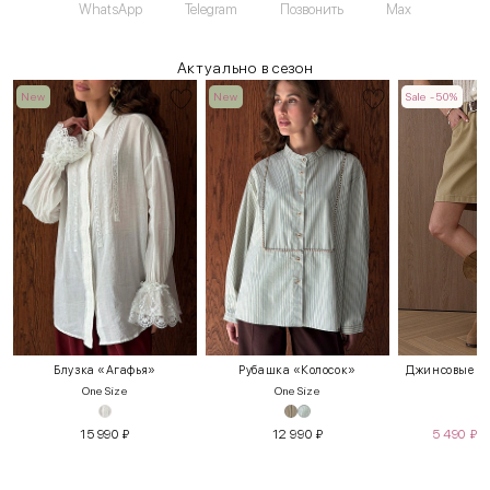
WhatsApp
Telegram
Позвонить
Max
Актуально в сезон
New
New
Sale -50%
Блузка «Агафья»
Рубашка «Колосок»
Джинсовые шо
One Size
One Size
S
15 990
₽
12 990
₽
5 490
₽