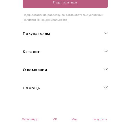
Подписаться
Как правильно себя обмерить
Подписываясь на рассылку, вы соглашаетесь с условиями
Политики конфиденциальности
Обхват груди (С)
Измеряется по самым выступающим точкам.
Покупателям
Обхват талии (А)
Каталог
Естественная линия талии измеряется в самом узком месте.
Обхват бедер (F)
О компании
Измеряется горизонтально полу по наиболее выступающим
точкам ягодиц.
Помощь
Длина рукавов (B)
Измеряется сантиметровой лентой от шва соединения с
проймой до нижнего края рукава.
WhatsApp
VK
Max
Telegram
Длина брючина (D)