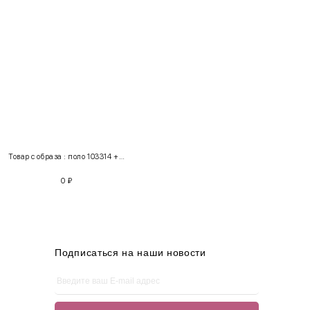
INT
RUS
Грудь
Талия
Бедра
XS
40-42
80-85
60-65
85-90
Товар с образа : поло 103314 + джинсы 100685
S
42-44
85-90
65-70
90-95
0
₽
M
44-46
90-95
70-75
95-100
L
46-48
95-100
75-80
100-105
XL
48-50
100-109
80-85
105-109
Подписаться на наши новости
One
42-50
Size