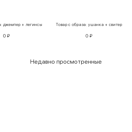
а: джемпер + легинсы
Товар с образа: ушанка + свитер
0
₽
0
₽
Недавно просмотренные
Грудь
Талия
80-85
60-65
85-90
65-70