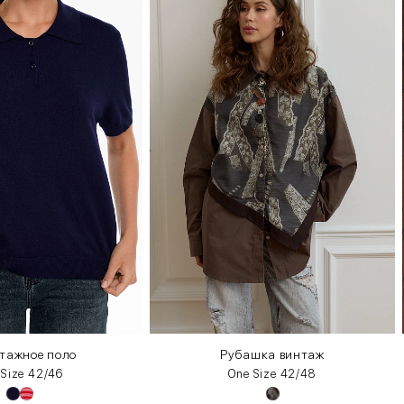
тажное поло
Рубашка винтаж
 Size 42/46
One Size 42/48