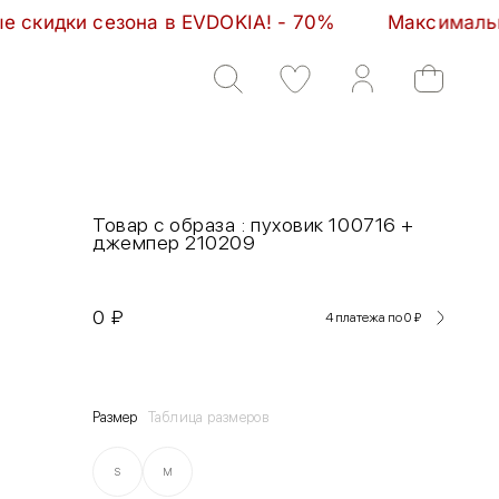
она в EVDOKIA! - 70%         Максимальные скидки 
Товар с образа : пуховик 100716 +
джемпер 210209
0
₽
4 платежа по 0
₽
Размер
Таблица размеров
S
M