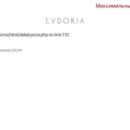
Максимальные скидки сез
/cms/html/detail.price.php on line 110
джемпер 210209