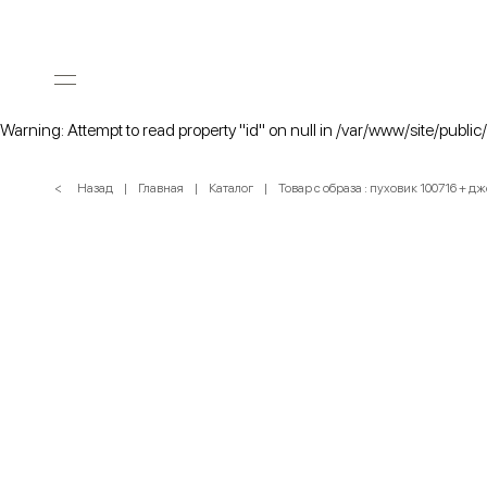
Warning: Attempt to read property "id" on null in /var/www/site/public
< Назад
Главная
Каталог
Товар с образа : пуховик 100716 + 