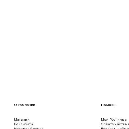
90-95
70-75
95-100
75-80
100-109
80-85
О компании
Помощь
Магазин
Мои Гостинцы
Реквизиты
Оплата частям
История бренда
Возврат и обм