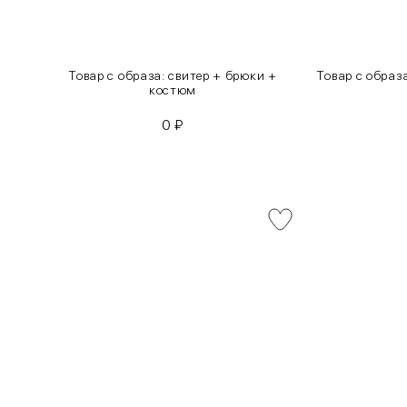
инсы
Товар с образа: свитер + брюки +
Товар с образ
костюм
0
₽
INT
RUS
XS
40-42
S
42-44