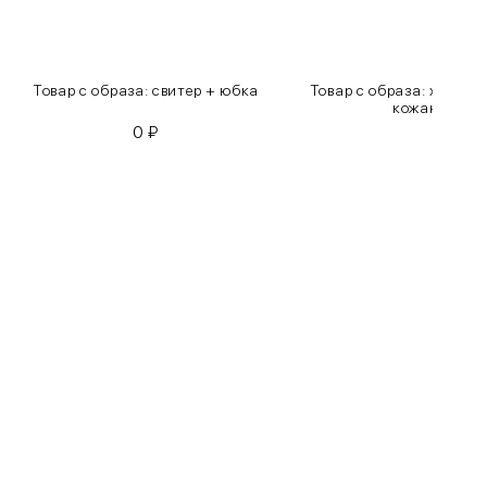
Товар с образа: свитер + юбка
Товар с образа: хлопко
кожаные бр
0
₽
0
₽
Бедра
85-90
90-95