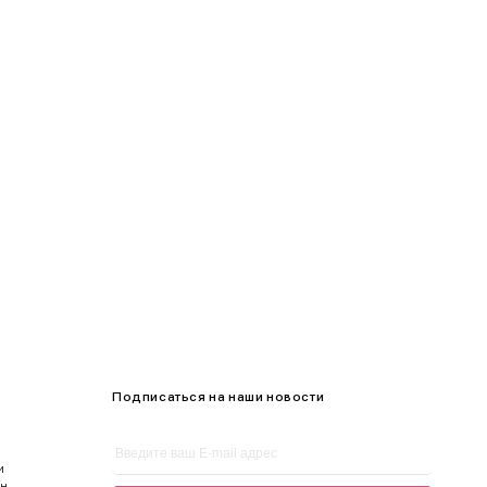
95-100
100-105
105-109
Подписаться на наши новости
и
ен