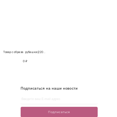
INT
RUS
Грудь
Талия
Бедра
XS
40-42
80-85
60-65
85-90
Товар с образа: рубашка(220204) + брюки(111201)
S
42-44
85-90
65-70
90-95
0
₽
M
44-46
90-95
70-75
95-100
L
46-48
95-100
75-80
100-105
XL
48-50
100-109
80-85
105-109
Подписаться на наши новости
One
42-50
Size
Подписаться