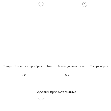
Товар с образа: свитер + брюки + костюм
Товар с образа: джемпер + легинсы
0
₽
0
₽
Недавно просмотренные