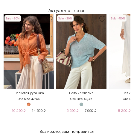
Актуально в сезон
Sale -30%
Sale -30%
Sale -50%
Шелковая рубашка
Поло из хлопка
Шёлков
One Size 42/46
One Size 42/46
One Siz
10 290
₽
14 590
₽
5 590
₽
7 990
₽
5 290
₽
Возможно, вам понравится