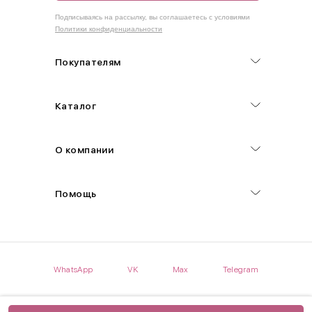
Как правильно себя обмерить
Подписываясь на рассылку, вы соглашаетесь с условиями
Политики конфиденциальности
Обхват груди (С)
Измеряется по самым выступающим точкам.
Покупателям
Обхват талии (А)
Каталог
Естественная линия талии измеряется в самом узком месте.
Обхват бедер (F)
О компании
Измеряется горизонтально полу по наиболее выступающим
точкам ягодиц.
Помощь
Длина рукавов (B)
Измеряется сантиметровой лентой от шва соединения с
проймой до нижнего края рукава.
WhatsApp
VK
Max
Telegram
Длина брючина (D)
Мерка снимается по боковому шву от верхнего края пояса до