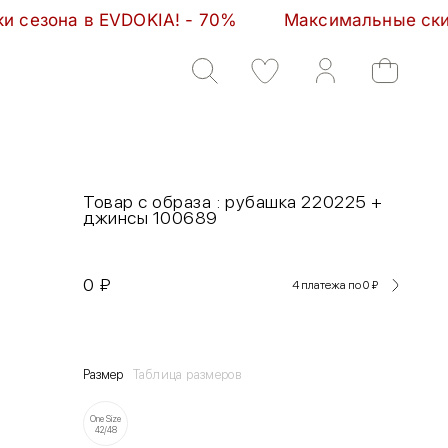
DOKIA! - 70%         Максимальные скидки сезона в
Товар с образа : рубашка 220225 +
джинсы 100689
0
₽
4 платежа по 0
₽
Размер
Таблица размеров
One Size
42/48