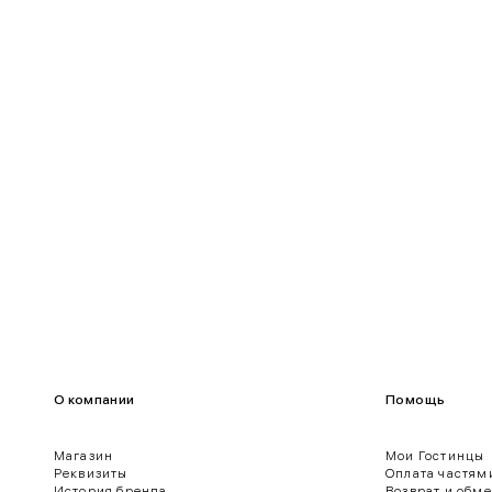
90-95
70-75
95-100
75-80
100-109
80-85
О компании
Помощь
Магазин
Мои Гостинцы
Реквизиты
Оплата частям
История бренда
Возврат и обм