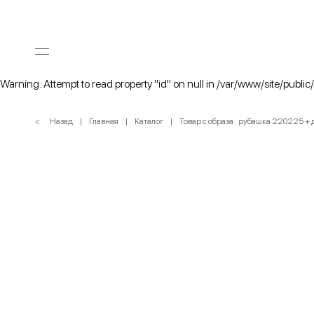
Warning: Attempt to read property "id" on null in /var/www/site/public
< Назад
Главная
Каталог
Товар с образа : рубашка 220225 +