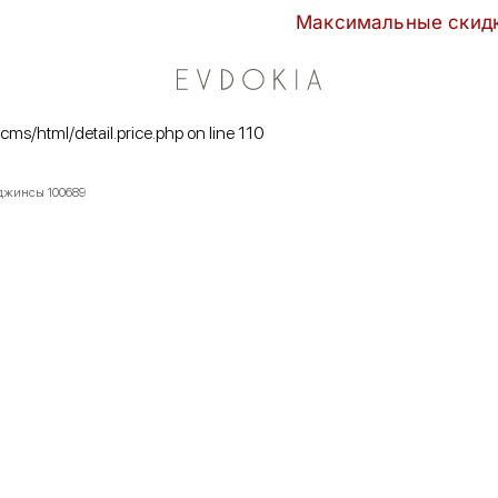
Максимальные скидки сезона в EV
/cms/html/detail.price.php on line 110
 джинсы 100689