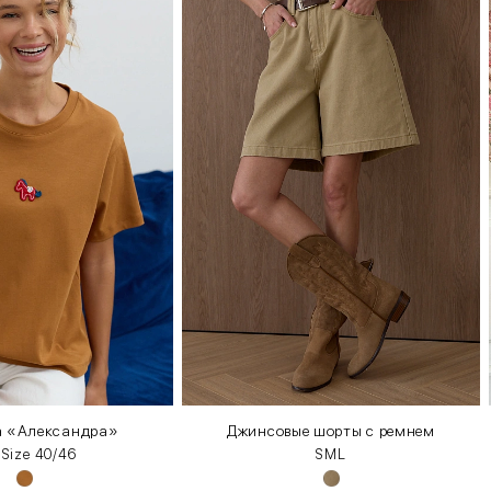
а «Александра»
Джинсовые шорты с ремнем
 Size 40/46
S
M
L