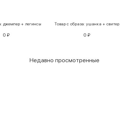
а: джемпер + легинсы
Товар с образа: ушанка + свитер
0
₽
0
₽
Недавно просмотренные
Грудь
Талия
80-85
60-65
85-90
65-70