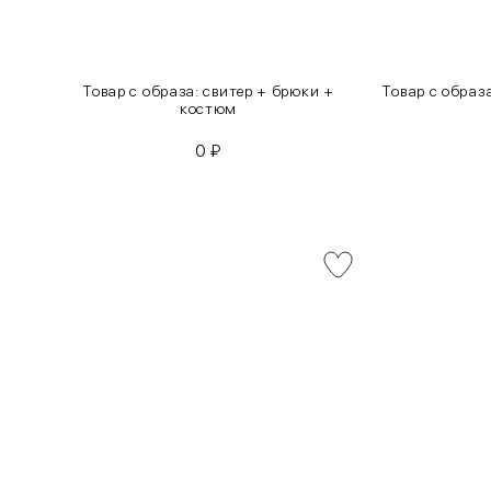
инсы
Товар с образа: свитер + брюки +
Товар с образ
костюм
0
₽
INT
RUS
XS
40-42
S
42-44