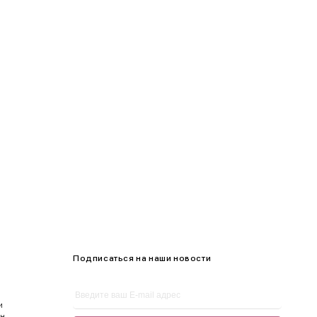
95-100
100-105
105-109
Подписаться на наши новости
и
ен