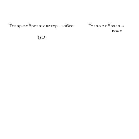
Товар с образа: свитер + юбка
Товар с образа: хлопко
кожаные бр
0
₽
0
₽
Бедра
85-90
90-95