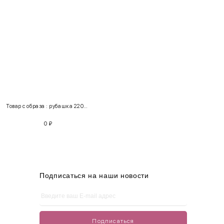
INT
RUS
Грудь
Талия
Бедра
XS
40-42
80-85
60-65
85-90
Товар с образа : рубашка 220226 + брюки 111212
S
42-44
85-90
65-70
90-95
0
₽
M
44-46
90-95
70-75
95-100
L
46-48
95-100
75-80
100-105
XL
48-50
100-109
80-85
105-109
Подписаться на наши новости
One
42-50
Size
Подписаться