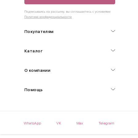
Как правильно себя обмерить
Подписываясь на рассылку, вы соглашаетесь с условиями
Политики конфиденциальности
Обхват груди (С)
Измеряется по самым выступающим точкам.
Покупателям
Обхват талии (А)
Каталог
Естественная линия талии измеряется в самом узком месте.
Обхват бедер (F)
О компании
Измеряется горизонтально полу по наиболее выступающим
точкам ягодиц.
Помощь
Длина рукавов (B)
Измеряется сантиметровой лентой от шва соединения с
проймой до нижнего края рукава.
WhatsApp
VK
Max
Telegram
Длина брючина (D)