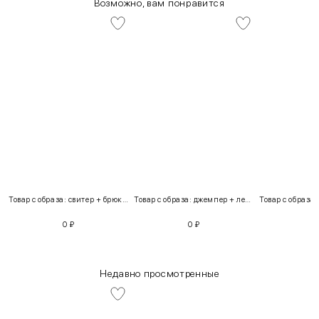
Возможно, вам понравится
Товар с образа: свитер + брюки + костюм
Товар с образа: джемпер + легинсы
0
₽
0
₽
Недавно просмотренные