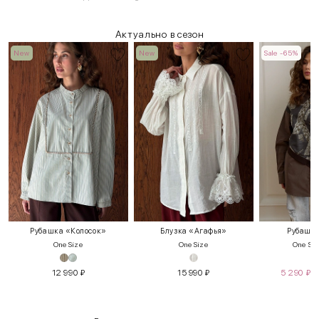
Актуально в сезон
New
New
Sale -65%
Рубашка «Колосок»
Блузка «Агафья»
Рубашка
One Size
One Size
One Siz
12 990
₽
15 990
₽
5 290
₽