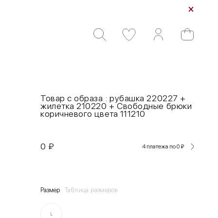
Товар с образа : рубашка 220227 +
жилетка 210220 + Свободные брюки
коричневого цвета 111210
0
₽
4 платежа по 0
₽
Размер
Таблица размеров
L