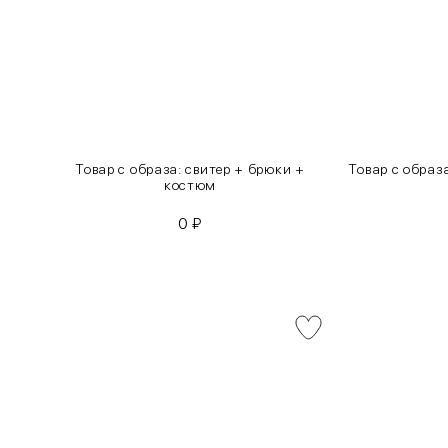
инсы
Товар с образа: свитер + брюки +
Товар с образ
костюм
0
₽
INT
RUS