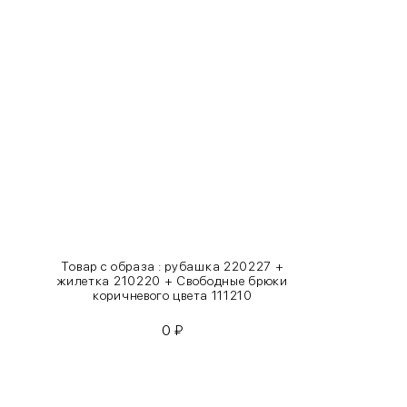
XS
40-42
S
42-44
M
44-46
L
46-48
XL
48-50
One
42-50
Size
Товар с образа : рубашка 220227 +
жилетка 210220 + Свободные брюки
Как правильно себя обмерить
коричневого цвета 111210
0
₽
Обхват груди (С)
Измеряется по самым выступающим точкам.