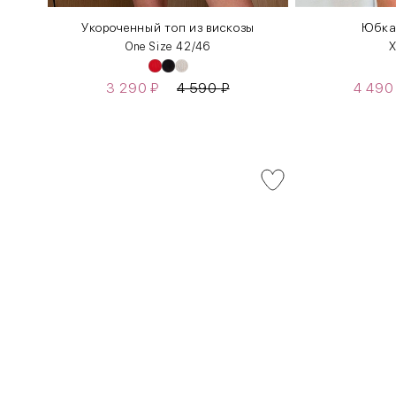
Укороченный топ из вискозы
Юбка
One Size 42/46
X
3 290
₽
4 590
₽
4 49