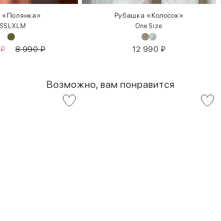
 «Полянка»
Рубашка «Колосок»
S
S
L
XL
М
One Size
0
₽
8 990
₽
12 990
₽
Возможно, вам понравится