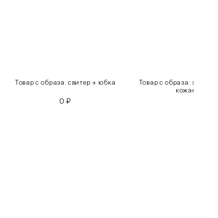
Товар с образа: свитер + юбка
Товар с образа: хлопко
кожаные бр
0
₽
0
₽
Бедра