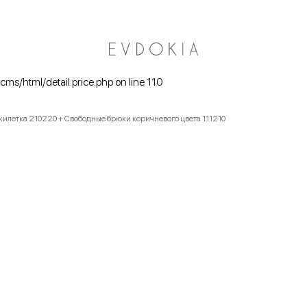
Курьерская доставка по Москве
/cms/html/detail.price.php on line 110
 жилетка 210220 + Свободные брюки коричневого цвета 111210