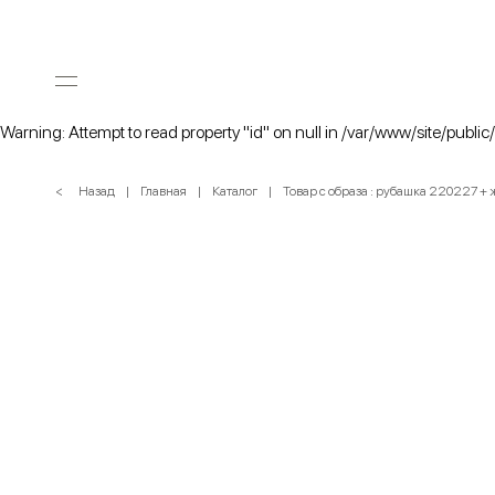
Warning: Attempt to read property "id" on null in /var/www/site/public
< Назад
Главная
Каталог
Товар с образа : рубашка 220227 +