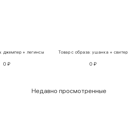
а: джемпер + легинсы
Товар с образа: ушанка + свитер
0
₽
0
₽
Недавно просмотренные
Грудь
Талия