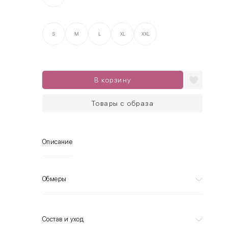
S
M
L
XL
XXL
В корзину
Товары с образа
Описание
Обмеры
Состав и уход