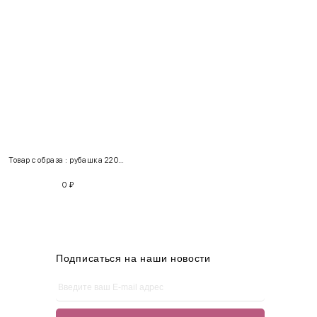
INT
RUS
Грудь
Талия
Бедра
XS
40-42
80-85
60-65
85-90
Товар с образа : рубашка 220245 + джинсы 100108
S
42-44
85-90
65-70
90-95
0
₽
M
44-46
90-95
70-75
95-100
L
46-48
95-100
75-80
100-105
XL
48-50
100-109
80-85
105-109
Подписаться на наши новости
One
42-50
Size