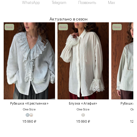
WhatsApp
Telegram
Позвонить
Max
Актуально в сезон
New
New
New
Рубашка «Крестьянка»
Блузка «Агафья»
Рубашка 
One Size
One Size
One 
15 990
₽
15 990
₽
12 