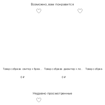
Возможно, вам понравится
Товар с образа: свитер + брюки + костюм
Товар с образа: джемпер + легинсы
0
₽
0
₽
Недавно просмотренные