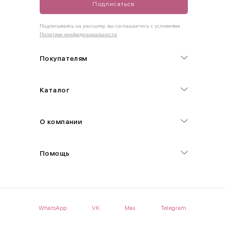
Подписаться
Как правильно себя обмерить
Подписываясь на рассылку, вы соглашаетесь с условиями
Политики конфиденциальности
Обхват груди (С)
Измеряется по самым выступающим точкам.
Покупателям
Обхват талии (А)
Каталог
Естественная линия талии измеряется в самом узком месте.
Обхват бедер (F)
О компании
Измеряется горизонтально полу по наиболее выступающим
точкам ягодиц.
Помощь
Длина рукавов (B)
Измеряется сантиметровой лентой от шва соединения с
проймой до нижнего края рукава.
WhatsApp
VK
Max
Telegram
Длина брючина (D)