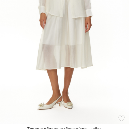
Товар с образа: рубашка/топ + юбка