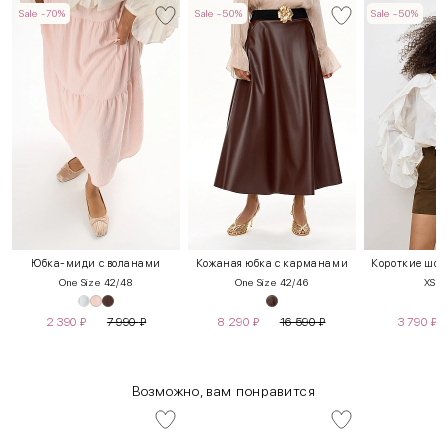
Sale -70%
Sale -50%
Sale -50%
Юбка-миди с воланами
Кожаная юбка с карманами
Короткие шорт
One Size 42/48
One Size 42/46
XS
S
2 390
₽
7 990
₽
8 290
₽
16 590
₽
3 790
₽
Возможно, вам понравится