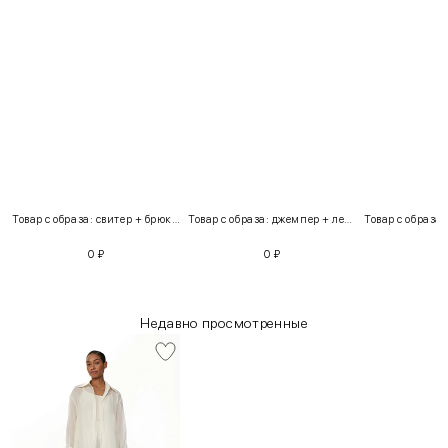
Товар с образа: свитер + брюки + костюм
Товар с образа: джемпер + легинсы
0
₽
0
₽
Недавно просмотренные