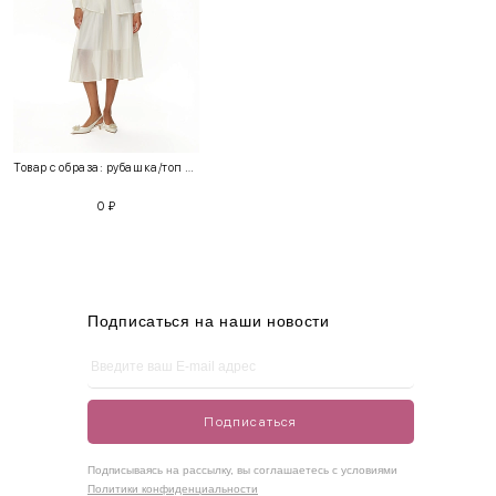
INT
RUS
Грудь
Талия
Бедра
XS
40-42
80-85
60-65
85-90
Товар с образа: рубашка/топ + юбка
S
42-44
85-90
65-70
90-95
0
₽
M
44-46
90-95
70-75
95-100
L
46-48
95-100
75-80
100-105
XL
48-50
100-109
80-85
105-109
Подписаться на наши новости
One
42-50
Size
Подписаться
Как правильно себя обмерить
Подписываясь на рассылку, вы соглашаетесь с условиями
Политики конфиденциальности