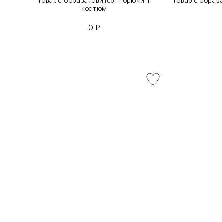
инсы
Товар с образа: свитер + брюки +
Товар с образ
костюм
0
₽
INT
RUS
XS
40-42
S
42-44
M
44-46
L
46-48