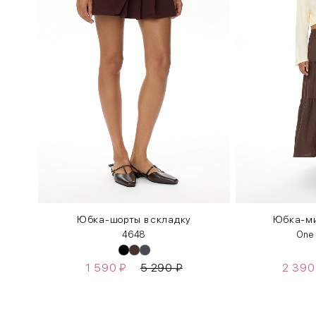
Юбка-шорты в складку
Юбка-ми
46
48
One
1 590
₽
5 290
₽
2 39