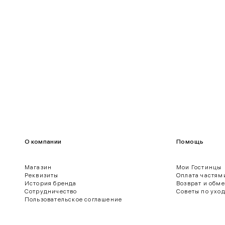
100-109
80-85
О компании
Помощь
Магазин
Мои Гостинцы
Реквизиты
Оплата частям
История бренда
Возврат и обм
ягодиц.
Сотрудничество
Советы по ухо
Пользовательское соглашение