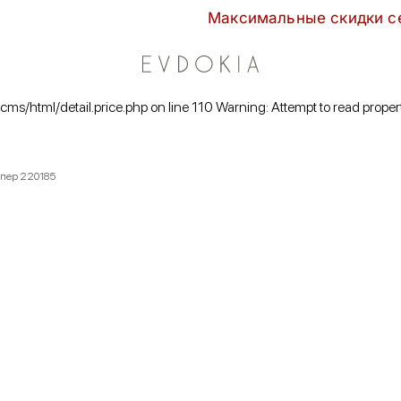
Максимальные скидки сезона в EVDO
/cms/html/detail.price.php on line 110 Warning: Attempt to read proper
мпер 220185