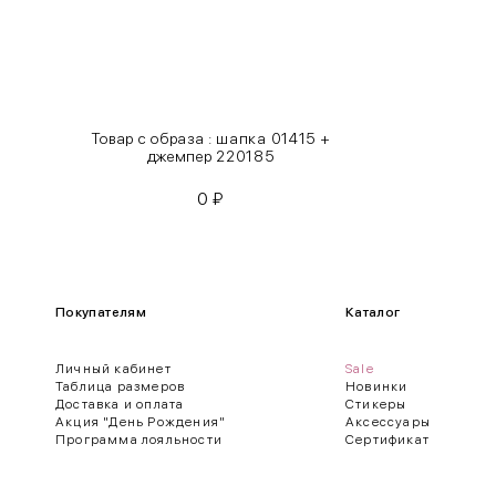
XL
48-50
One
42-50
Size
Товар с образа : шапка 01415 +
Как правильно себя обмерить
джемпер 220185
0
₽
Обхват груди (С)
Измеряется по самым выступающим точкам.
Обхват талии (А)
Покупателям
Каталог
Естественная линия талии измеряется в самом узком месте.
Личный кабинет
Sale
Обхват бедер (F)
Таблица размеров
Новинки
Доставка и оплата
Стикеры
Измеряется горизонтально полу по наиболее выступающим точкам 
Акция "День Рождения"
Аксессуары
Программа лояльности
Сертификат
Длина рукавов (B)