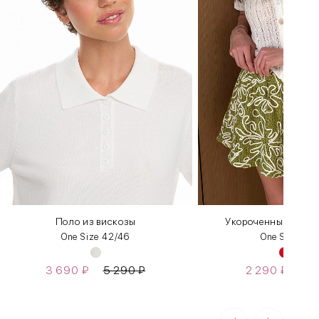
Поло из вискозы
Укороченный топ и
One Size 42/46
One Size 42
3 690
₽
5 290
₽
2 290
₽
4 