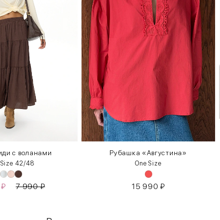
ди с воланами
Рубашка «Августина»
 Size 42/48
One Size
0
₽
7 990
₽
15 990
₽