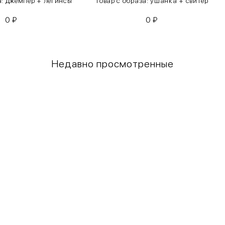
а: джемпер + легинсы
Товар с образа: ушанка + свитер
0
₽
0
₽
Недавно просмотренные
Грудь
Талия
80-85
60-65
85-90
65-70
90-95
70-75
95-100
75-80