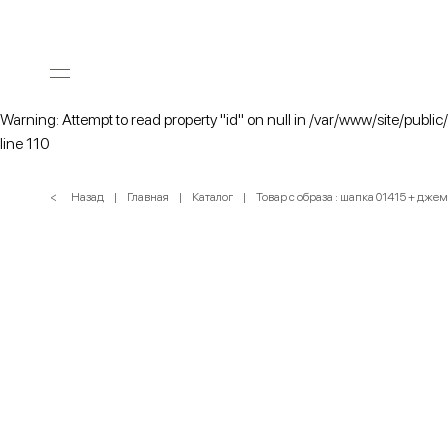
Warning: Attempt to read property "id" on null in /var/www/site/public
line 110
< Назад
Главная
Каталог
Товар с образа : шапка 01415 + дже