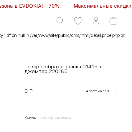
KIA! - 70%         Максимальные скидки сезона в EV
ty "id" on null in /var/www/site/public/cms/html/detail.price.php on
Товар с образа : шапка 01415 +
джемпер 220185
0
₽
4 платежа по 0
₽
Размер
Таблица размеров