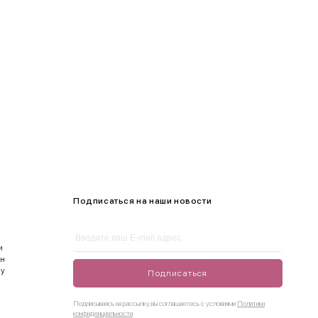
105-109
Подписаться на наши новости
и
ен
ду
Подписаться
Подписываясь на рассылку, вы соглашаетесь с условиями
Политики
конфиденциальности