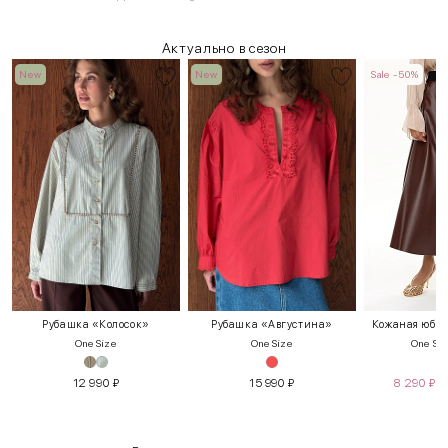
Актуально в сезон
New
New
Sale -50%
Рубашка «Колосок»
Рубашка «Августина»
Кожаная юбка
One Size
One Size
One Siz
12 990
₽
15 990
₽
8 290
₽