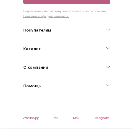
Как правильно себя обмерить
Подписываясь на рассылку, вы соглашаетесь с условиями
Политики конфиденциальности
Обхват груди (С)
Измеряется по самым выступающим точкам.
Покупателям
Обхват талии (А)
Каталог
Естественная линия талии измеряется в самом узком месте.
Обхват бедер (F)
О компании
Измеряется горизонтально полу по наиболее выступающим
точкам ягодиц.
Помощь
Длина рукавов (B)
Измеряется сантиметровой лентой от шва соединения с
проймой до нижнего края рукава.
WhatsApp
VK
Max
Telegram
Длина брючина (D)