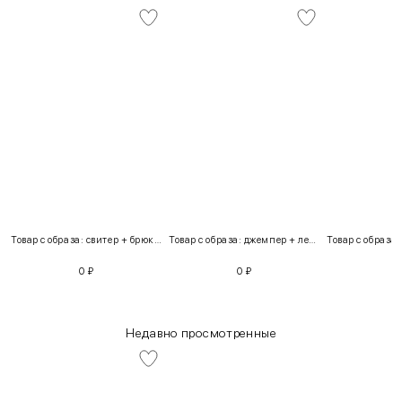
Товар с образа: свитер + брюки + костюм
Товар с образа: джемпер + легинсы
0
₽
0
₽
Недавно просмотренные