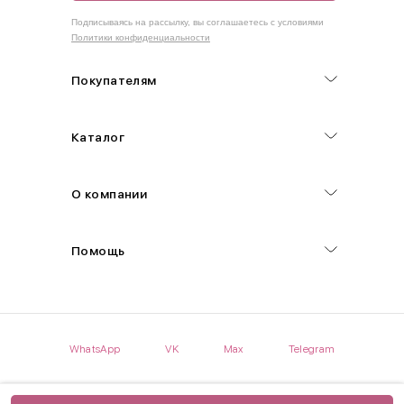
Как правильно себя обмерить
Подписываясь на рассылку, вы соглашаетесь с условиями
Политики конфиденциальности
Обхват груди (С)
Измеряется по самым выступающим точкам.
Покупателям
Обхват талии (А)
Каталог
Естественная линия талии измеряется в самом узком месте.
Обхват бедер (F)
О компании
Измеряется горизонтально полу по наиболее выступающим
точкам ягодиц.
Помощь
Длина рукавов (B)
Измеряется сантиметровой лентой от шва соединения с
проймой до нижнего края рукава.
WhatsApp
VK
Max
Telegram
Длина брючина (D)
Мерка снимается по боковому шву от верхнего края пояса до