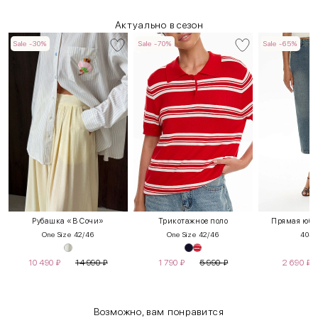
Актуально в сезон
Sale -30%
Sale -70%
Sale -65%
Рубашка «В Сочи»
Трикотажное поло
Прямая юбк
One Size 42/46
One Size 42/46
40
42
10 490
₽
14 990
₽
1 790
₽
5 990
₽
2 690
₽
Возможно, вам понравится