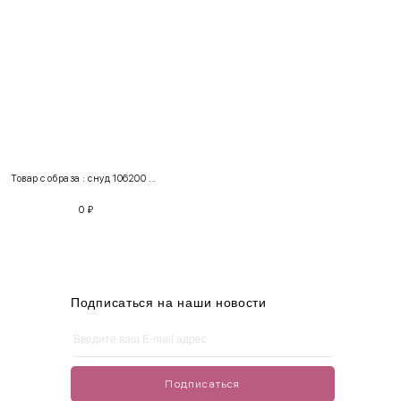
INT
RUS
Грудь
Талия
Бедра
XS
40-42
80-85
60-65
85-90
Товар с образа : снуд 106200 + шапка
S
42-44
85-90
65-70
90-95
0
₽
M
44-46
90-95
70-75
95-100
L
46-48
95-100
75-80
100-105
XL
48-50
100-109
80-85
105-109
Подписаться на наши новости
One
42-50
Size
Подписаться