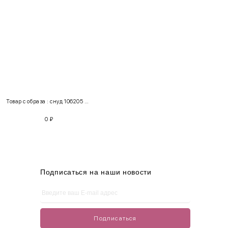
INT
RUS
Грудь
Талия
Бедра
XS
40-42
80-85
60-65
85-90
Товар с образа : снуд 106205 + свитер 10230302
S
42-44
85-90
65-70
90-95
0
₽
M
44-46
90-95
70-75
95-100
L
46-48
95-100
75-80
100-105
XL
48-50
100-109
80-85
105-109
Подписаться на наши новости
One
42-50
Size
Подписаться