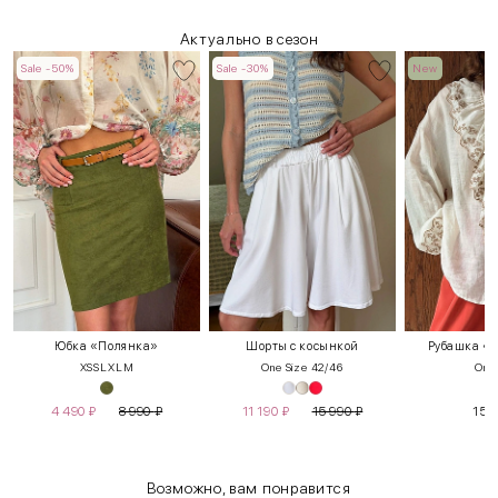
Актуально в сезон
Sale -50%
Sale -30%
New
Юбка «Полянка»
Шорты с косынкой
Рубашка «К
XS
S
L
XL
М
One Size 42/46
One 
4 490
₽
8 990
₽
11 190
₽
15 990
₽
15 
Возможно, вам понравится