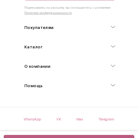
Как правильно себя обмерить
Подписываясь на рассылку, вы соглашаетесь с условиями
Политики конфиденциальности
Обхват груди (С)
Измеряется по самым выступающим точкам.
Покупателям
Обхват талии (А)
Каталог
Естественная линия талии измеряется в самом узком месте.
Обхват бедер (F)
О компании
Измеряется горизонтально полу по наиболее выступающим
точкам ягодиц.
Помощь
Длина рукавов (B)
Измеряется сантиметровой лентой от шва соединения с
проймой до нижнего края рукава.
WhatsApp
VK
Max
Telegram
Длина брючина (D)
Мерка снимается по боковому шву от верхнего края пояса до