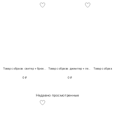
Товар с образа: свитер + брюки + костюм
Товар с образа: джемпер + легинсы
0
₽
0
₽
Недавно просмотренные