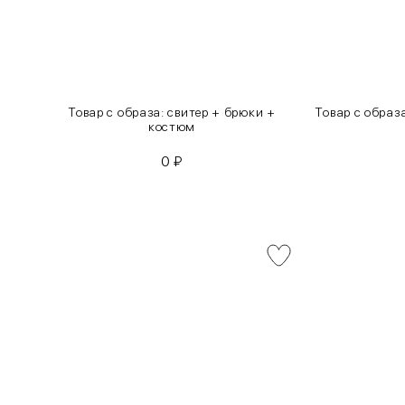
инсы
Товар с образа: свитер + брюки +
Товар с образ
костюм
0
₽
INT
RUS
XS
40-42