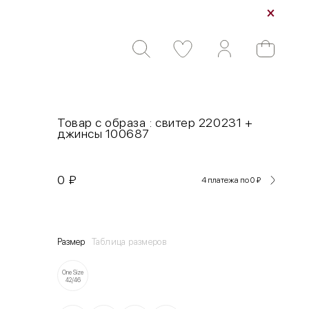
Товар с образа : свитер 220231 +
джинсы 100687
0
₽
4 платежа по 0
₽
Размер
Таблица размеров
One Size
42/46