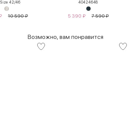
 Size 42/46
40
42
46
48
₽
10 590
₽
5 390
₽
7 590
₽
Возможно, вам понравится