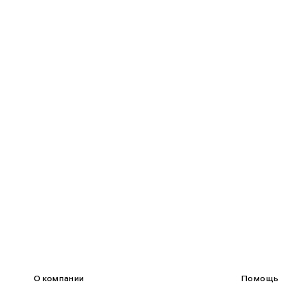
85-90
65-70
90-95
70-75
95-100
75-80
100-109
80-85
О компании
Помощь