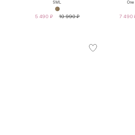
S
M
L
One
5 490
₽
10 990
₽
7 490