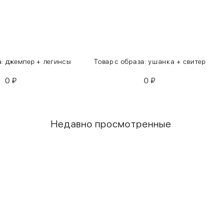
а: джемпер + легинсы
Товар с образа: ушанка + свитер
0
₽
0
₽
Недавно просмотренные
Грудь
Талия
80-85
60-65