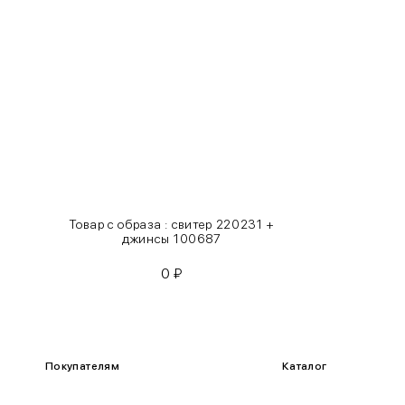
S
42-44
M
44-46
L
46-48
XL
48-50
One
42-50
Size
Товар с образа : свитер 220231 +
Как правильно себя обмерить
джинсы 100687
0
₽
Обхват груди (С)
Измеряется по самым выступающим точкам.
Обхват талии (А)
Покупателям
Каталог
Естественная линия талии измеряется в самом узком месте.