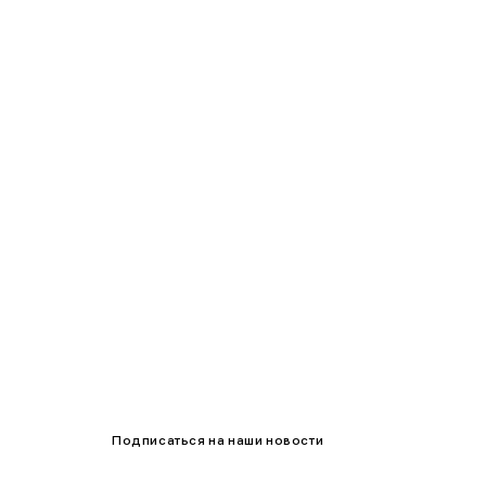
90-95
95-100
100-105
105-109
Подписаться на наши новости