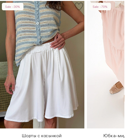
Sale -30%
Sale -70%
Шорты с косынкой
Юбка-миди с во