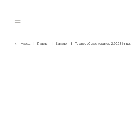
< Назад
Главная
Каталог
Товар с образа : свитер 220231 + д