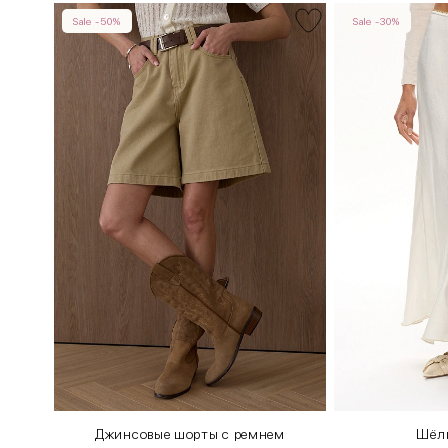
Sale -50%
Sale -30%
ми
Джинсовые шорты с ремнем
Шёл