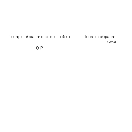
Товар с образа: свитер + юбка
Товар с образа: хлопко
кожаные бр
0
₽
0
₽
Бедра
85-90