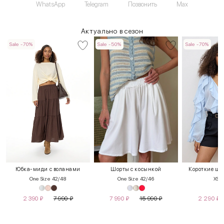
WhatsApp
Telegram
Позвонить
Max
Актуально в сезон
Sale -70%
Sale -50%
Sale -70%
Юбка-миди с воланами
Шорты с косынкой
Короткие шо
One Size 42/48
One Size 42/46
XS
2 390
₽
7 990
₽
7 990
₽
15 990
₽
2 290
₽