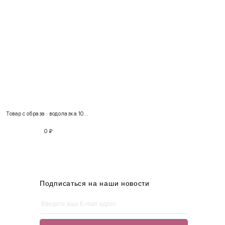
INT
RUS
Грудь
Талия
Бедра
XS
40-42
80-85
60-65
85-90
Товар с образа : водолазка 103000 + юбка 157104
S
42-44
85-90
65-70
90-95
0
₽
M
44-46
90-95
70-75
95-100
L
46-48
95-100
75-80
100-105
XL
48-50
100-109
80-85
105-109
Подписаться на наши новости
One
42-50
Size