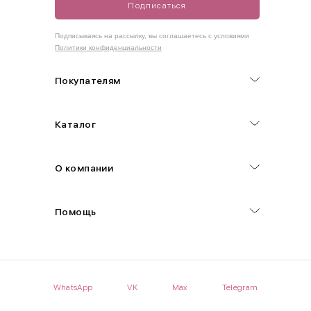
Подписаться
Как правильно себя обмерить
Подписываясь на рассылку, вы соглашаетесь с условиями
Политики конфиденциальности
Обхват груди (С)
Измеряется по самым выступающим точкам.
Покупателям
Обхват талии (А)
Каталог
Естественная линия талии измеряется в самом узком месте.
Обхват бедер (F)
О компании
Измеряется горизонтально полу по наиболее выступающим
точкам ягодиц.
Помощь
Длина рукавов (B)
Измеряется сантиметровой лентой от шва соединения с
проймой до нижнего края рукава.
WhatsApp
VK
Max
Telegram
Длина брючина (D)