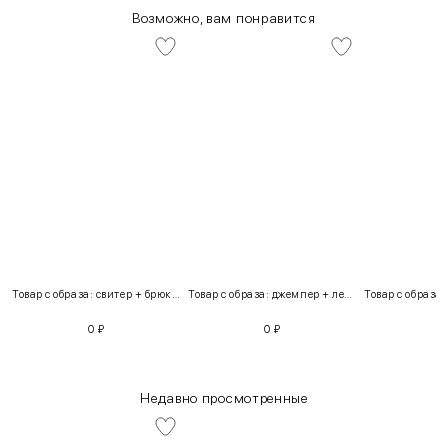
Возможно, вам понравится
Товар с образа: свитер + брюки + костюм
Товар с образа: джемпер + легинсы
0
₽
0
₽
Недавно просмотренные