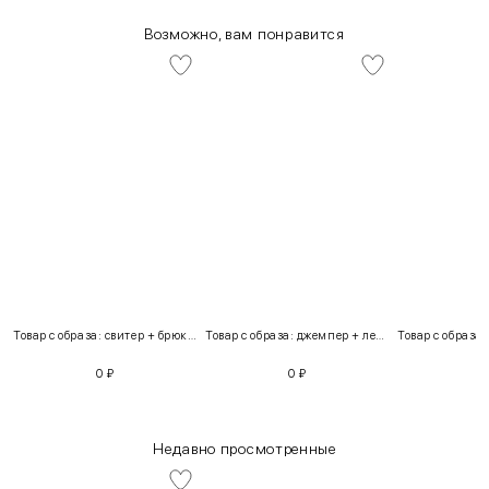
Возможно, вам понравится
Товар с образа: свитер + брюки + костюм
Товар с образа: джемпер + легинсы
0
₽
0
₽
Недавно просмотренные