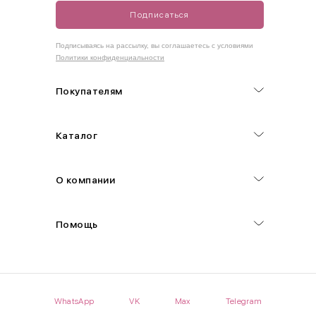
Подписаться
Как правильно себя обмерить
Подписываясь на рассылку, вы соглашаетесь с условиями
Политики конфиденциальности
Обхват груди (С)
Измеряется по самым выступающим точкам.
Покупателям
Обхват талии (А)
Каталог
Естественная линия талии измеряется в самом узком месте.
Обхват бедер (F)
О компании
Измеряется горизонтально полу по наиболее выступающим
точкам ягодиц.
Помощь
Длина рукавов (B)
Измеряется сантиметровой лентой от шва соединения с
проймой до нижнего края рукава.
WhatsApp
VK
Max
Telegram
Длина брючина (D)