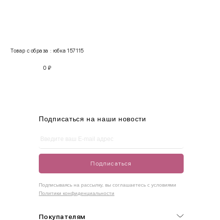
INT
RUS
Грудь
Талия
Бедра
XS
40-42
80-85
60-65
85-90
Товар с образа : юбка 157115
S
42-44
85-90
65-70
90-95
0
₽
M
44-46
90-95
70-75
95-100
L
46-48
95-100
75-80
100-105
XL
48-50
100-109
80-85
105-109
Подписаться на наши новости
One
42-50
Size
Подписаться
Как правильно себя обмерить
Подписываясь на рассылку, вы соглашаетесь с условиями
Политики конфиденциальности
Обхват груди (С)
Измеряется по самым выступающим точкам.
Покупателям