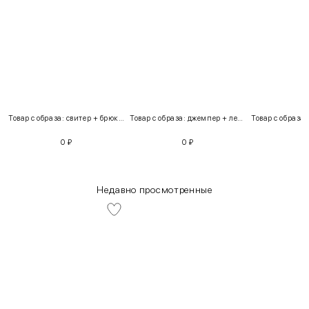
Товар с образа: свитер + брюки + костюм
Товар с образа: джемпер + легинсы
0
₽
0
₽
Недавно просмотренные