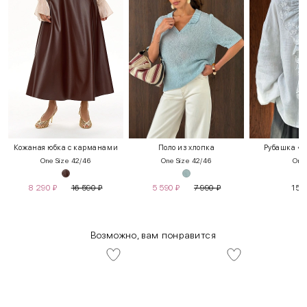
Кожаная юбка с карманами
Поло из хлопка
Рубашка «К
One Size 42/46
One Size 42/46
One 
8 290
₽
16 590
₽
5 590
₽
7 990
₽
15 
Возможно, вам понравится