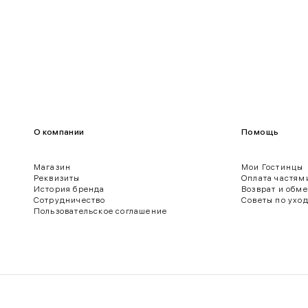
О компании
Помощь
Магазин
Мои Гостинцы
Реквизиты
Оплата частям
История бренда
Возврат и обм
ягодиц.
Сотрудничество
Советы по ухо
Пользовательское соглашение
 нижнего края рукава.
о края брюк.