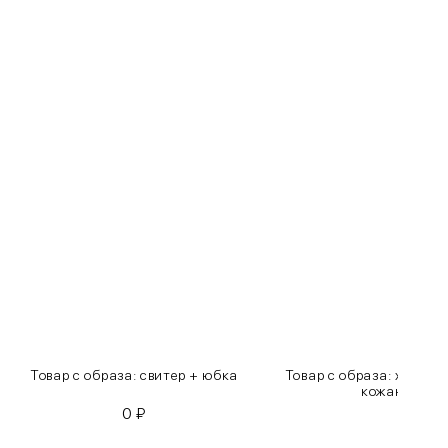
Товар с образа: свитер + юбка
Товар с образа: хлопко
кожаные бр
0
₽
0
₽