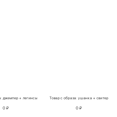
а: джемпер + легинсы
Товар с образа: ушанка + свитер
0
₽
0
₽