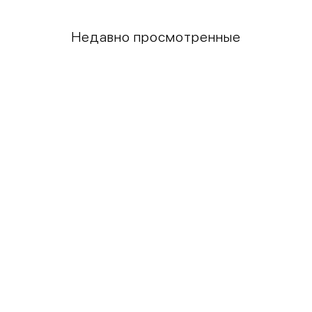
Недавно просмотренные
Грудь
Талия
80-85
60-65
85-90
65-70
90-95
70-75
95-100
75-80
100-109
80-85