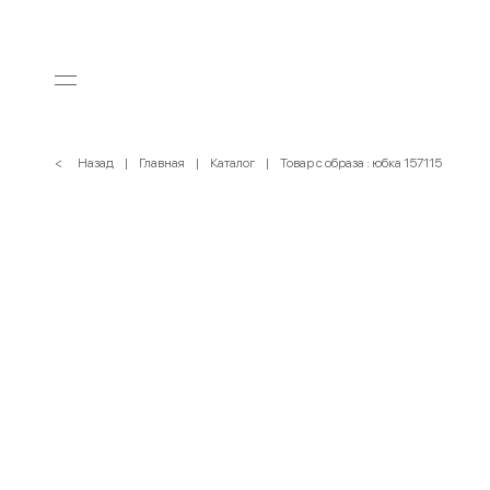
< Назад
Главная
Каталог
Товар с образа : юбка 157115