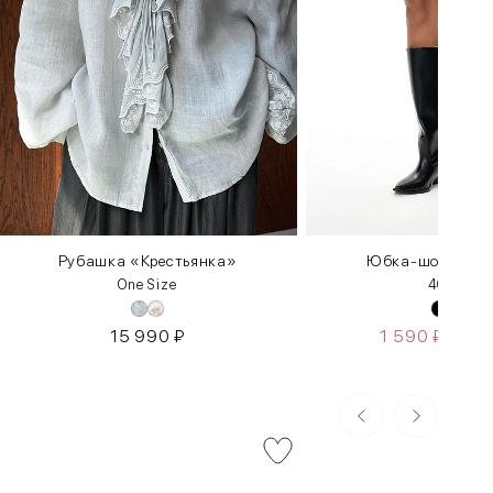
Рубашка «Крестьянка»
Юбка-шорты в с
One Size
40
46
48
15 990
₽
1 590
₽
5 