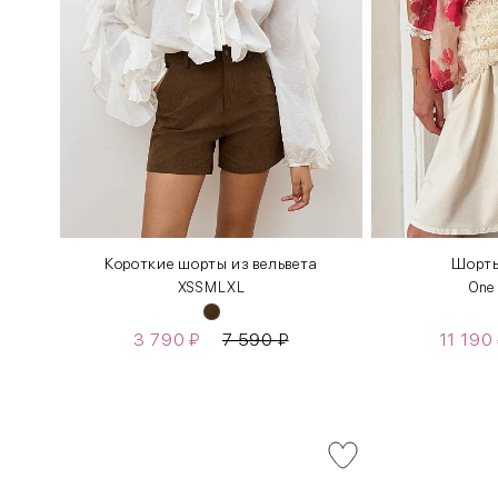
Короткие шорты из вельвета
Шорты
XS
S
M
L
XL
One
3 790
₽
7 590
₽
11 190