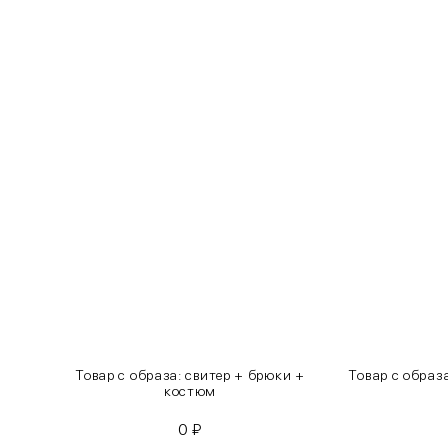
инсы
Товар с образа: свитер + брюки +
Товар с образ
костюм
0
₽