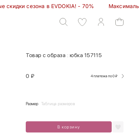
езона в EVDOKIA! - 70%         Максимальные скидки
Товар с образа : юбка 157115
0
₽
4 платежа по 0
₽
Размер
Таблица размеров
В корзину