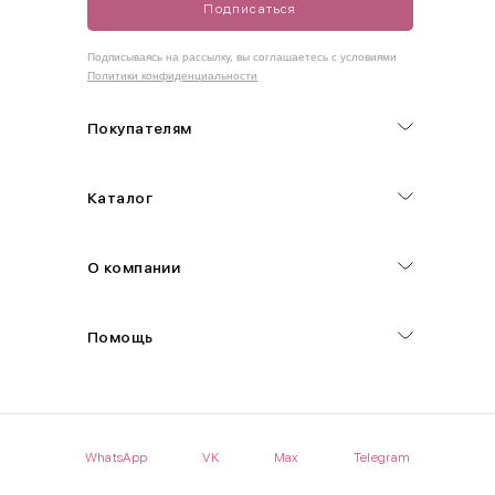
Подписаться
Как правильно себя обмерить
Подписываясь на рассылку, вы соглашаетесь с условиями
Политики конфиденциальности
Обхват груди (С)
Измеряется по самым выступающим точкам.
Покупателям
Обхват талии (А)
Каталог
Естественная линия талии измеряется в самом узком месте.
Обхват бедер (F)
О компании
Измеряется горизонтально полу по наиболее выступающим
точкам ягодиц.
Помощь
Длина рукавов (B)
Измеряется сантиметровой лентой от шва соединения с
проймой до нижнего края рукава.
WhatsApp
VK
Max
Telegram
Длина брючина (D)