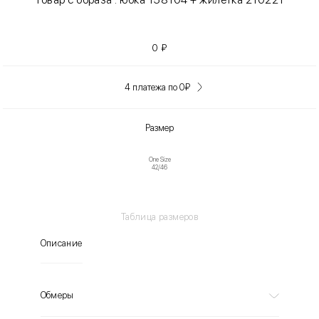
0
₽
4 платежа по 0
₽
Размер
One Size
42/46
Таблица размеров
Описание
Обмеры