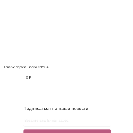
INT
RUS
Грудь
Талия
Бедра
XS
40-42
80-85
60-65
85-90
Товар с образа : юбка 158104 + жилетка 210221
S
42-44
85-90
65-70
90-95
0
₽
M
44-46
90-95
70-75
95-100
L
46-48
95-100
75-80
100-105
XL
48-50
100-109
80-85
105-109
Подписаться на наши новости
One
42-50
Size