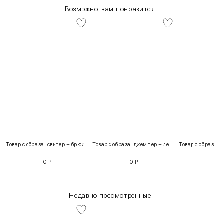
Возможно, вам понравится
Товар с образа: свитер + брюки + костюм
Товар с образа: джемпер + легинсы
0
₽
0
₽
Недавно просмотренные