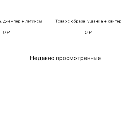
а: джемпер + легинсы
Товар с образа: ушанка + свитер
0
₽
0
₽
Недавно просмотренные
Грудь
Талия
80-85
60-65
85-90
65-70
90-95
70-75