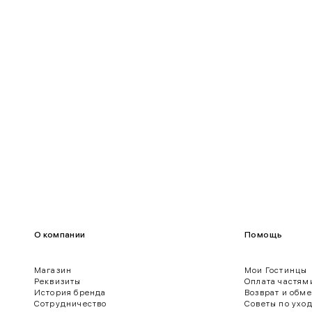
95-100
75-80
100-109
80-85
О компании
Помощь
Магазин
Мои Гостинцы
Реквизиты
Оплата частям
История бренда
Возврат и обм
ягодиц.
Сотрудничество
Советы по ухо