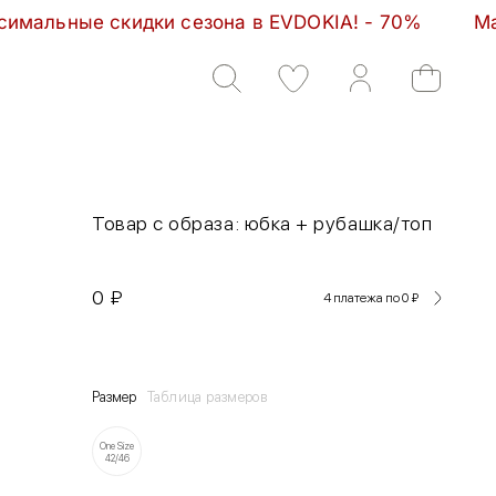
скидки сезона в EVDOKIA! - 70%         Максимальны
Товар с образа: юбка + рубашка/топ
0
₽
4 платежа по 0
₽
Размер
Таблица размеров
One Size
42/46