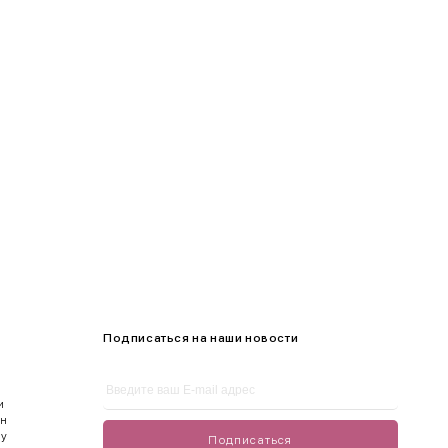
100-105
105-109
Подписаться на наши новости
и
ен
ду
Подписаться