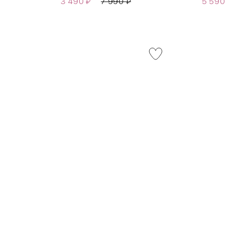
3 490
₽
7 990
₽
5 59