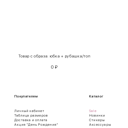
L
46-48
XL
48-50
One
42-50
Size
Как правильно себя обмерить
Товар с образа: юбка + рубашка/топ
0
₽
Обхват груди (С)
Измеряется по самым выступающим точкам.
Обхват талии (А)
Покупателям
Каталог
Естественная линия талии измеряется в самом узком месте.
Личный кабинет
Sale
Обхват бедер (F)
Таблица размеров
Новинки
Доставка и оплата
Стикеры
Измеряется горизонтально полу по наиболее выступающим точкам 
Акция "День Рождения"
Аксессуары