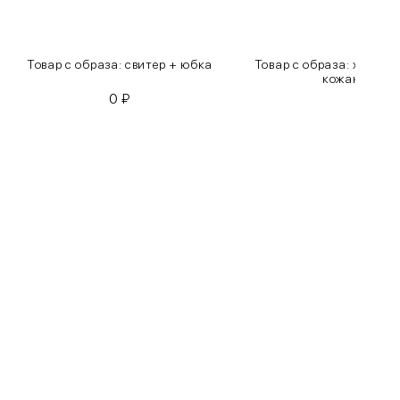
Товар с образа: свитер + юбка
Товар с образа: хлопко
кожаные бр
0
₽
0
₽
Бедра
85-90
90-95
95-100