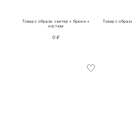
инсы
Товар с образа: свитер + брюки +
Товар с образ
костюм
0
₽
INT
RUS
XS
40-42
S
42-44
M
44-46