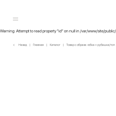
Warning: Attempt to read property "id" on null in /var/www/site/public
< Назад
Главная
Каталог
Товар с образа: юбка + рубашка/топ