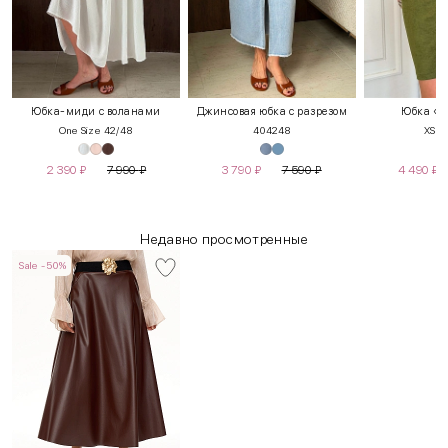
Юбка-миди с воланами
Джинсовая юбка с разрезом
Юбка «П
One Size 42/48
40
42
48
XS
S
2 390
₽
7 990
₽
3 790
₽
7 590
₽
4 490
₽
Недавно просмотренные
Sale -50%