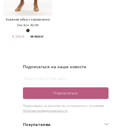
INT
RUS
Грудь
Талия
Бедра
XS
40-42
80-85
60-65
85-90
Кожаная юбка с карманами
One Size 42/46
S
42-44
85-90
65-70
90-95
8 290
₽
16 590
₽
M
44-46
90-95
70-75
95-100
L
46-48
95-100
75-80
100-105
XL
48-50
100-109
80-85
105-109
Подписаться на наши новости
One
42-50
Size
Подписаться
Как правильно себя обмерить
Подписываясь на рассылку, вы соглашаетесь с условиями
Политики конфиденциальности
Обхват груди (С)
Измеряется по самым выступающим точкам.
Покупателям