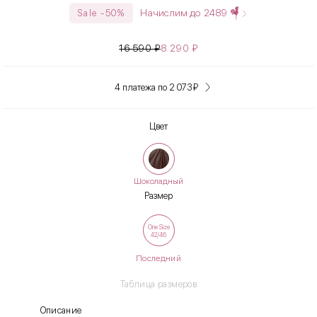
Начислим до
2489
Sale -50%
16 590
₽
8 290
₽
4 платежа по 2 073
₽
Цвет
Шоколадный
Размер
One Size
42/46
Последний
Таблица размеров
Описание