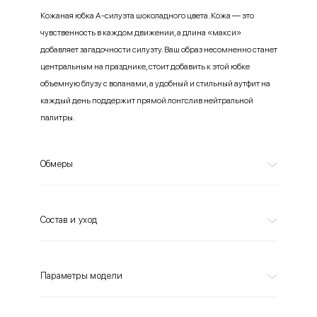
Кожаная юбка А-силуэта шоколадного цвета. Кожа — это
чувственность в каждом движении, а длина «макси»
добавляет загадочности силуэту. Ваш образ несомненно станет
центральным на празднике, стоит добавить к этой юбке
объемную блузу с воланами, а удобный и стильный аутфит на
каждый день поддержит прямой лонгслив нейтральной
палитры.
Обмеры
Состав и уход
Параметры модели