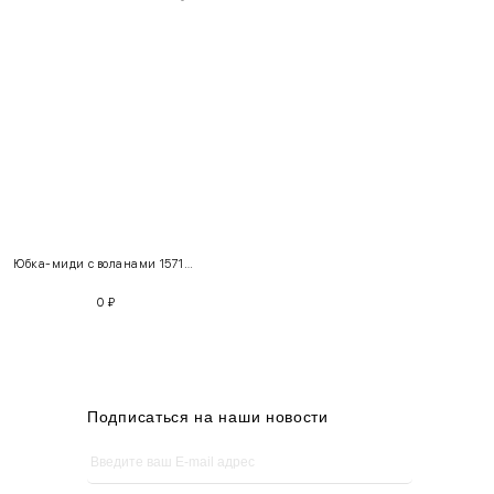
INT
RUS
Грудь
Талия
Бедра
XS
40-42
80-85
60-65
85-90
Юбка-миди с воланами 157102 + Лонгслив «Солнце» 222184
S
42-44
85-90
65-70
90-95
0
₽
M
44-46
90-95
70-75
95-100
L
46-48
95-100
75-80
100-105
XL
48-50
100-109
80-85
105-109
Подписаться на наши новости
One
42-50
Size