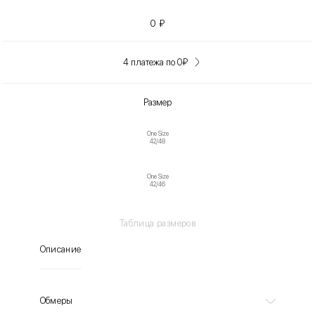
0
₽
4 платежа по 0
₽
Размер
One Size
42/48
One Size
42/46
Таблица размеров
Описание
Обмеры