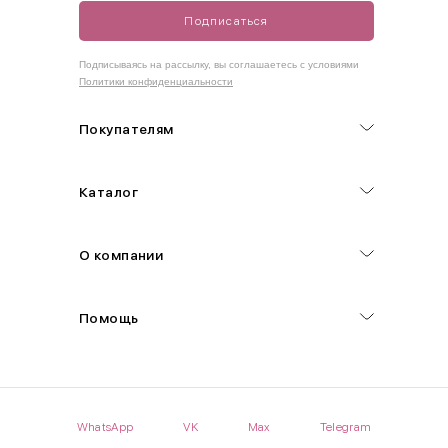
Подписаться
Как правильно себя обмерить
Подписываясь на рассылку, вы соглашаетесь с условиями
Политики конфиденциальности
Обхват груди (С)
Измеряется по самым выступающим точкам.
Покупателям
Обхват талии (А)
Каталог
Естественная линия талии измеряется в самом узком месте.
Обхват бедер (F)
О компании
Измеряется горизонтально полу по наиболее выступающим
точкам ягодиц.
Помощь
Длина рукавов (B)
Измеряется сантиметровой лентой от шва соединения с
проймой до нижнего края рукава.
WhatsApp
VK
Max
Telegram
Длина брючина (D)