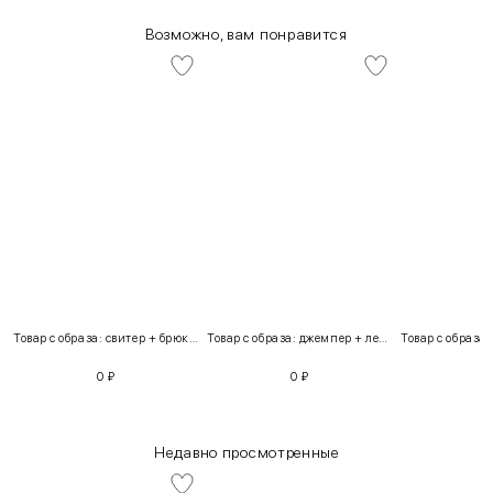
Возможно, вам понравится
Товар с образа: свитер + брюки + костюм
Товар с образа: джемпер + легинсы
0
₽
0
₽
Недавно просмотренные