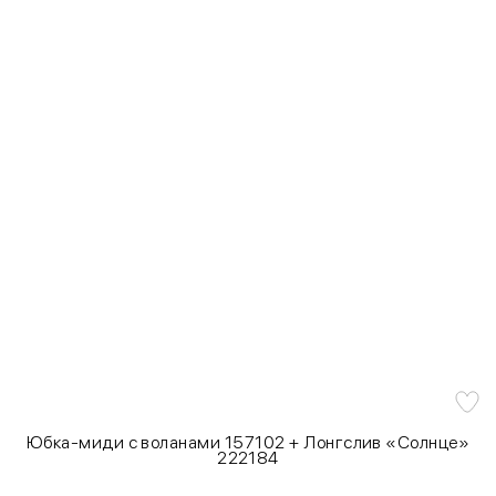
Юбка-миди с воланами 157102 + Лонгслив «Солнце»
222184