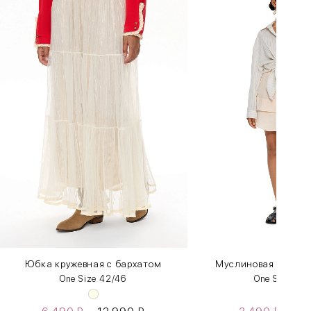
Юбка кружевная с бархатом
Муслиновая юбка с
One Size 42/46
One Size 42