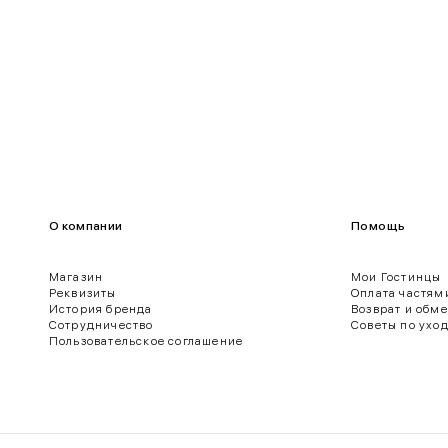
О компании
Помощь
Магазин
Мои Гостинцы
Реквизиты
Оплата частям
История бренда
Возврат и обм
ягодиц.
Сотрудничество
Советы по ухо
Пользовательское соглашение
 нижнего края рукава.