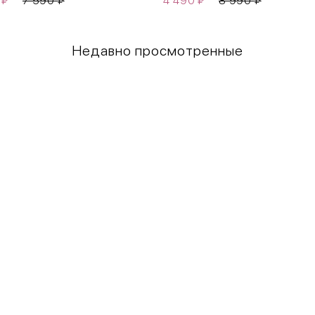
0
₽
7 590
₽
4 490
₽
8 990
₽
Недавно просмотренные
Грудь
Талия
80-85
60-65
85-90
65-70
90-95
70-75
95-100
75-80
100-109
80-85