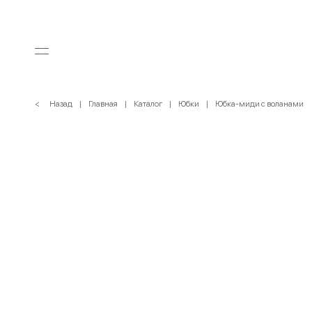
< Назад
Главная
Каталог
Юбки
Юбка-миди с воланами