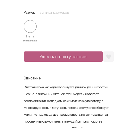
Размер
Таблица размеров
Нет в
наличии
Узнать о поступлении
Описание
Светлая юбка каскадного силуэта длиной до щиколотки.
Нежно-сливочный оттенок этой модели навевает
воспоминания о сладком эскимо в жаркую погоду, а
многоярусность и летучесть подола этому способствует.
Наличие подклада дает возможность не волноваться за
просвечивающую ткань, а тянущийся пояс помогает