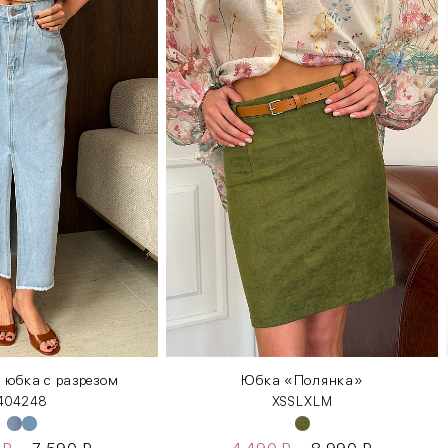
 юбка с разрезом
Юбка «Полянка»
40
42
48
XS
S
L
XL
М