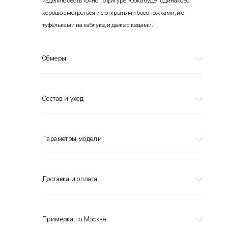
изделию сесть точно по фигуре. Юбка будет одинаково
хорошо смотреться и с открытыми босоножками, и с
туфельками на каблуке, и даже с кедами.
Обмеры
Состав и уход
Параметры модели
Доставка и оплата
Примерка по Москве