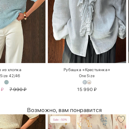
 из хлопка
Рубашка «Крестьянка»
 Size 42/46
One Size
0
₽
7 990
₽
15 990
₽
Возможно, вам понравится
Sale -50%