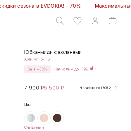
VDOKIA! - 70%         Максимальные скидки сезона 
Юбка-миди с воланами
Артикул 157118
Начислим до
1199
Sale -30%
7 990
₽
5 590
₽
4 платежа по 1 398
₽
Цвет
Сливочный