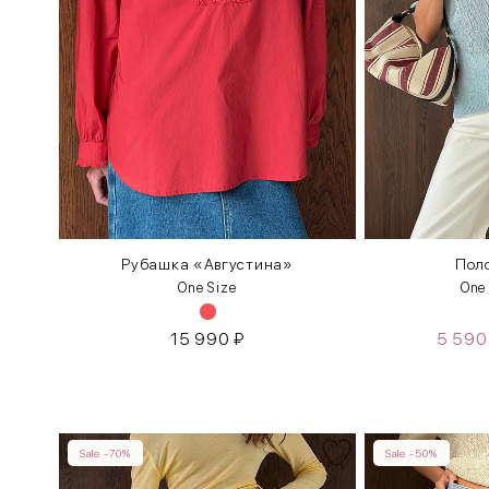
Рубашка «Августина»
Поло
One Size
One
15 990
₽
5 59
Sale -70%
Sale -50%