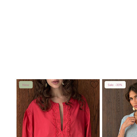
New
Sale -30%