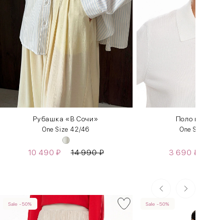
Рубашка «В Сочи»
Поло из виск
One Size 42/46
One Size 42
10 490
₽
14 990
₽
3 690
₽
5 
Sale -50%
Sale -50%