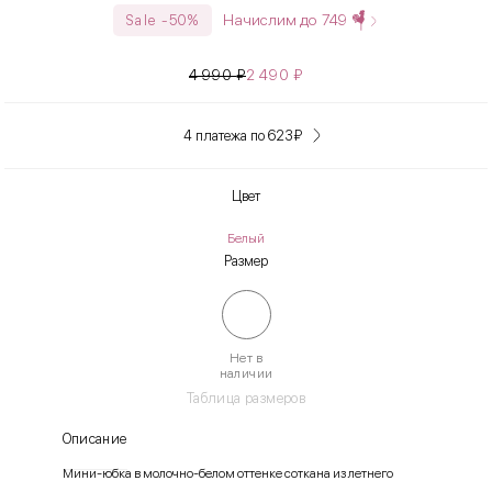
Начислим до
749
Sale -50%
4 990
₽
2 490
₽
4 платежа по 623
₽
Цвет
Белый
Размер
Нет в
наличии
Таблица размеров
Описание
Мини-юбка в молочно-белом оттенке соткана из летнего