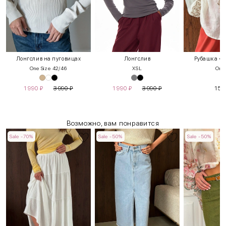
Лонгслив на пуговицах
Лонгслив
Рубашка «К
One Size 42/46
XS
L
One 
1 990
₽
3 990
₽
1 990
₽
3 990
₽
15 
Возможно, вам понравится
Sale -70%
Sale -50%
Sale -50%