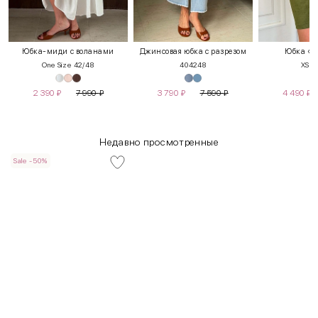
Юбка-миди с воланами
Джинсовая юбка с разрезом
Юбка «П
One Size 42/48
40
42
48
XS
S
2 390
₽
7 990
₽
3 790
₽
7 590
₽
4 490
₽
Недавно просмотренные
Sale -50%
INT
RUS
Грудь
Талия
Бедра
XS
40-42
80-85
60-65
85-90