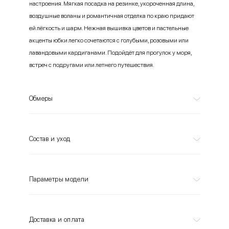
настроения. Мягкая посадка на резинке, укороченная длина,
воздушные воланы и романтичная отделка по краю придают
ей лёгкость и шарм. Нежная вышивка цветов и пастельные
акценты юбки легко сочетаются с голубыми, розовыми или
лавандовыми кардиганами. Подойдёт для прогулок у моря,
встреч с подругами или летнего путешествия.
Обмеры
Состав и уход
Параметры модели
Доставка и оплата