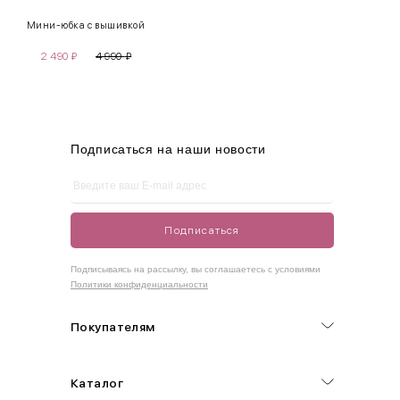
Мини-юбка с вышивкой
S
42-44
85-90
65-70
90-95
2 490
₽
4 990
₽
M
44-46
90-95
70-75
95-100
L
46-48
95-100
75-80
100-105
XL
48-50
100-109
80-85
105-109
Подписаться на наши новости
One
42-50
Size
Подписаться
Как правильно себя обмерить
Подписываясь на рассылку, вы соглашаетесь с условиями
Политики конфиденциальности
Обхват груди (С)
Измеряется по самым выступающим точкам.
Покупателям
Обхват талии (А)
Каталог
Естественная линия талии измеряется в самом узком месте.