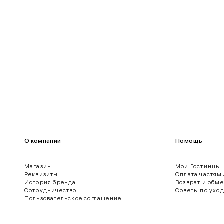
100-109
80-85
О компании
Помощь
Магазин
Мои Гостинцы
Реквизиты
Оплата частям
История бренда
Возврат и обм
ягодиц.
Сотрудничество
Советы по ухо
Пользовательское соглашение