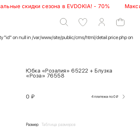
ки сезона в EVDOKIA! - 70%         Максимальные ск
ty "id" on null in /var/www/site/public/cms/html/detail.price.php on
Юбка «Розалия» 65222 + Блузка
«Роза» 76558
0
₽
4 платежа по 0
₽
Размер
Таблица размеров