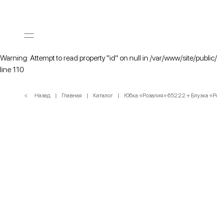
Warning: Attempt to read property "id" on null in /var/www/site/public
line 110
< Назад
Главная
Каталог
Юбка «Розалия» 65222 + Блузка «Р