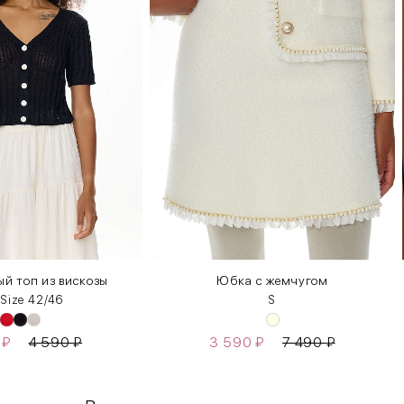
й топ из вискозы
Юбка с жемчугом
 Size 42/46
S
0
₽
4 590
₽
3 590
₽
7 490
₽