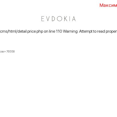
Максимальные скид
/cms/html/detail.price.php on line 110 Warning: Attempt to read proper
оза» 76558