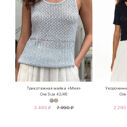
Трикотажная майка «Мия»
Укороченны
One Size 42/46
One
3 490
₽
7 990
₽
2 29