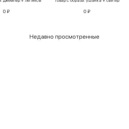
а: джемпер + легинсы
Товар с образа: ушанка + свитер
0
₽
0
₽
Недавно просмотренные
Грудь
Талия
80-85
60-65
85-90
65-70
90-95
70-75
95-100
75-80