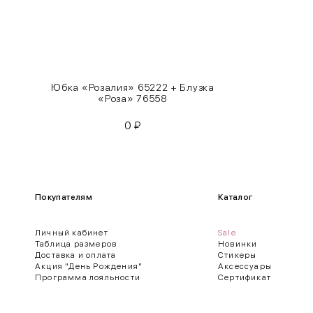
XL
48-50
One
42-50
Size
Юбка «Розалия» 65222 + Блузка
Как правильно себя обмерить
«Роза» 76558
0
₽
Обхват груди (С)
Измеряется по самым выступающим точкам.
Обхват талии (А)
Покупателям
Каталог
Естественная линия талии измеряется в самом узком месте.
Личный кабинет
Sale
Обхват бедер (F)
Таблица размеров
Новинки
Доставка и оплата
Стикеры
Измеряется горизонтально полу по наиболее выступающим точкам 
Акция "День Рождения"
Аксессуары
Программа лояльности
Сертификат
Длина рукавов (B)