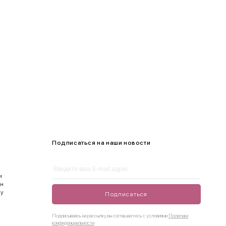
105-109
Подписаться на наши новости
и
ен
ду
Подписаться
Подписываясь на рассылку, вы соглашаетесь с условиями
Политики
конфиденциальности