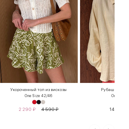
Укороченный топ из вискозы
Рубашка изо 
One Size 42/46
One Size
2 290
₽
4 590
₽
14 590
₽