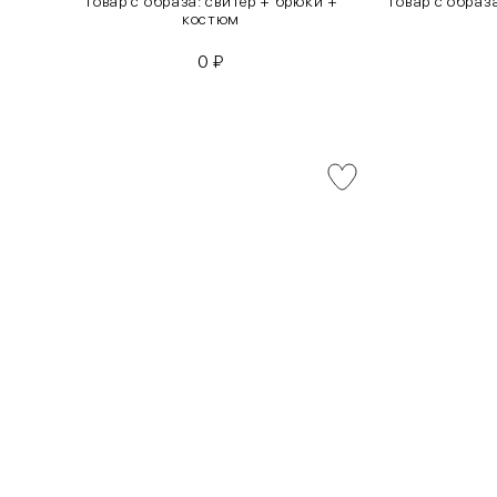
инсы
Товар с образа: свитер + брюки +
Товар с образ
костюм
0
₽
INT
RUS
XS
40-42
S
42-44
M
44-46
L
46-48