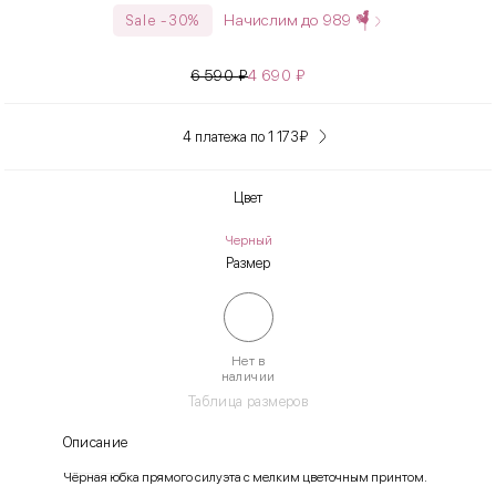
Начислим до
989
Sale -30%
6 590
₽
4 690
₽
4 платежа по 1 173
₽
Цвет
Черный
Размер
Нет в
наличии
Таблица размеров
Описание
Чёрная юбка прямого силуэта с мелким цветочным принтом.