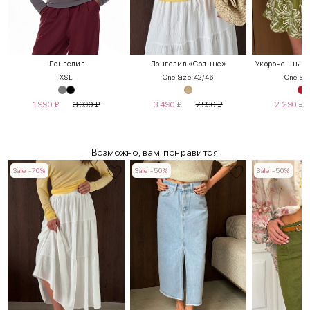
Лонгслив
Лонгслив «Солнце»
Укороченный т
XS
L
One Size 42/46
One Siz
1 990
₽
3 990
₽
3 490
₽
7 990
₽
2 290
₽
Возможно, вам понравится
Sale -70%
Sale -50%
Sale -50%