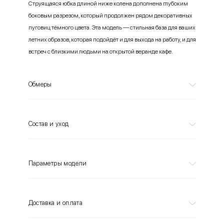
Струящаяся юбка длиной ниже колена дополнена глубоким
боковым разрезом, который продолжен рядом декоративных
пуговиц тёмного цвета. Эта модель — стильная база для ваших
летних образов, которая подойдёт и для выхода на работу, и для
встреч с близкими людьми на открытой веранде кафе.
Обмеры
Состав и уход
Параметры модели
Доставка и оплата