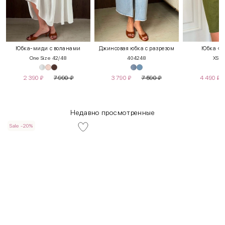
Юбка-миди с воланами
Джинсовая юбка с разрезом
Юбка «П
One Size 42/48
40
42
48
XS
S
2 390
₽
7 990
₽
3 790
₽
7 590
₽
4 490
₽
Недавно просмотренные
Sale -20%
INT
RUS
Грудь
Талия
Бедра