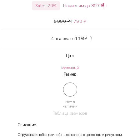
Начислим до
899
Sale -20%
5 990
₽
4 790
₽
4 платежа по 1 198
₽
Цвет
Молочный
Размер
Нет в
наличии
Таблица размеров
Описание
Струящаяся юбка длиной ниже колена с цветочным рисунком.