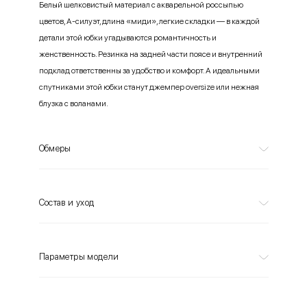
Белый шелковистый материал с акварельной россыпью
цветов, А-силуэт, длина «миди», легкие складки — в каждой
детали этой юбки угадываются романтичность и
женственность. Резинка на задней части поясе и внутренний
подклад ответственны за удобство и комфорт. А идеальными
спутниками этой юбки станут джемпер oversize или нежная
блузка с воланами.
Обмеры
Состав и уход
Параметры модели