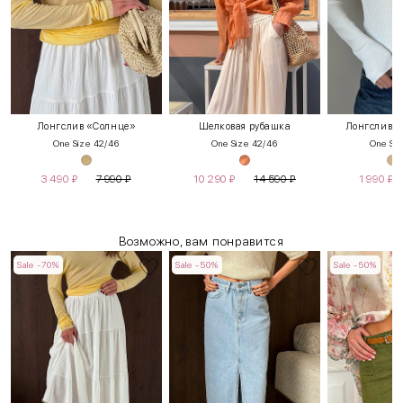
Лонгслив «Солнце»
Шелковая рубашка
Лонгслив н
One Size 42/46
One Size 42/46
One Siz
3 490
₽
7 990
₽
10 290
₽
14 590
₽
1 990
₽
Возможно, вам понравится
Sale -70%
Sale -50%
Sale -50%