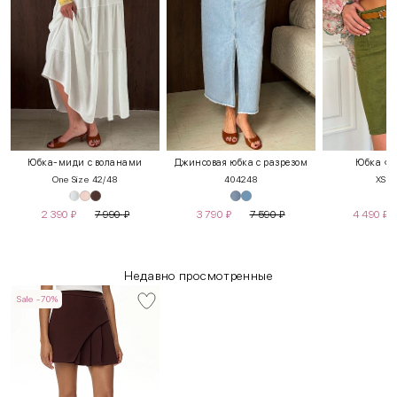
Юбка-миди с воланами
Джинсовая юбка с разрезом
Юбка «П
One Size 42/48
40
42
48
XS
S
2 390
₽
7 990
₽
3 790
₽
7 590
₽
4 490
₽
Недавно просмотренные
Sale -70%