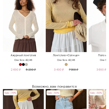
Ажурный лонгслив
Лонгслив «Солнце»
Поло из
One Size 42/46
One Size 42/46
One Siz
2 690
₽
5 290
₽
3 490
₽
7 990
₽
3 690
₽
Возможно, вам понравится
Sale -70%
Sale -50%
Sale -50%