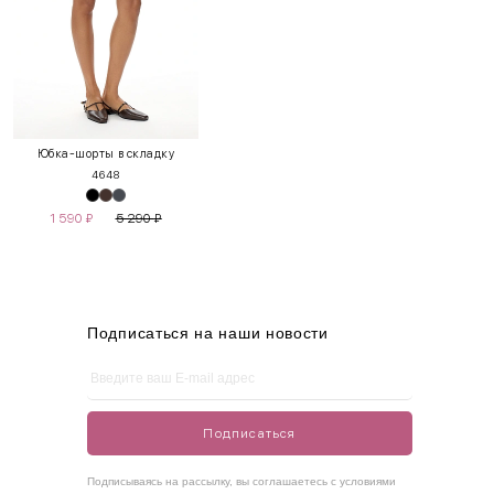
INT
RUS
Грудь
Талия
Бедра
XS
40-42
80-85
60-65
85-90
Юбка-шорты в складку
46
48
S
42-44
85-90
65-70
90-95
1 590
₽
5 290
₽
M
44-46
90-95
70-75
95-100
L
46-48
95-100
75-80
100-105
XL
48-50
100-109
80-85
105-109
Подписаться на наши новости
One
42-50
Size
Подписаться
Как правильно себя обмерить
Подписываясь на рассылку, вы соглашаетесь с условиями