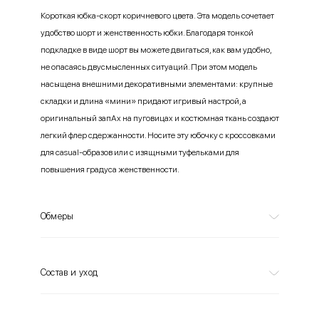
Короткая юбка-скорт коричневого цвета. Эта модель сочетает
удобство шорт и женственность юбки. Благодаря тонкой
подкладке в виде шорт вы можете двигаться, как вам удобно,
не опасаясь двусмысленных ситуаций. При этом модель
насыщена внешними декоративными элементами: крупные
складки и длина «мини» придают игривый настрой, а
оригинальный запАх на пуговицах и костюмная ткань создают
легкий флер сдержанности. Носите эту юбочку с кроссовками
для casual-образов или с изящными туфельками для
повышения градуса женственности.
Обмеры
Состав и уход