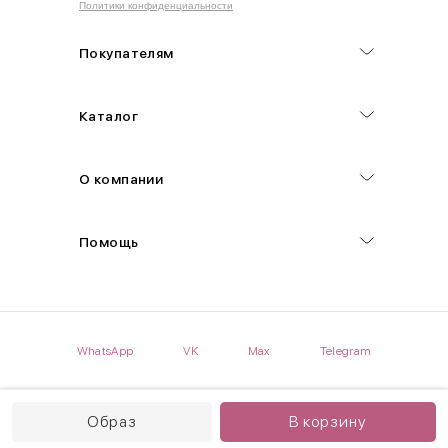
Политики конфиденциальности
Обхват груди (С)
Измеряется по самым выступающим точкам.
Покупателям
Обхват талии (А)
Каталог
Естественная линия талии измеряется в самом узком месте.
Обхват бедер (F)
О компании
Измеряется горизонтально полу по наиболее выступающим
точкам ягодиц.
Помощь
Длина рукавов (B)
Измеряется сантиметровой лентой от шва соединения с
проймой до нижнего края рукава.
WhatsApp
VK
Max
Telegram
Длина брючина (D)
Мерка снимается по боковому шву от верхнего края пояса до
нижнего края брюк.
Образ
В корзину