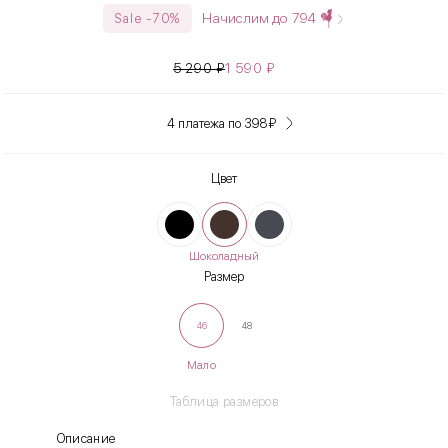
Начислим до
794
Sale -70%
5 290
₽
1 590
₽
4 платежа по 398
₽
Цвет
Шоколадный
Размер
46
48
Мало
Таблица размеров
Описание