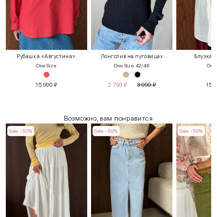
Рубашка «Августина»
Лонгслив на пуговицах
Блузка 
One Size
One Size 42/46
One 
15 990
₽
2 790
₽
3 990
₽
15 
Возможно, вам понравится
Sale -50%
Sale -50%
Sale -50%