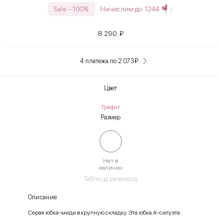
Начислим до
1244
Sale -100%
8 290
₽
4 платежа по 2 073
₽
Цвет
Графит
Размер
Нет в
наличии
Таблица размеров
Описание
Серая юбка-миди в крупную складку. Эта юбка А-силуэта