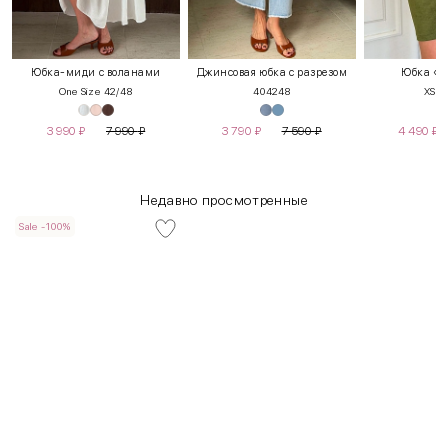
Юбка-миди с воланами
Джинсовая юбка с разрезом
Юбка «П
One Size 42/48
40
42
48
XS
S
3 990
₽
7 990
₽
3 790
₽
7 590
₽
4 490
₽
Недавно просмотренные
Sale -100%
INT
RUS
Грудь
Талия
Бедра
XS
40-42
80-85
60-65
85-90