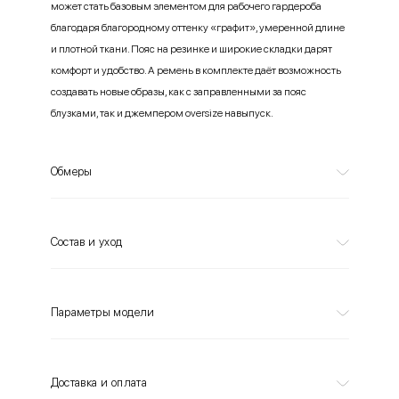
может стать базовым элементом для рабочего гардероба
благодаря благородному оттенку «графит», умеренной длине
и плотной ткани. Пояс на резинке и широкие складки дарят
комфорт и удобство. А ремень в комплекте даёт возможность
создавать новые образы, как с заправленными за пояс
блузками, так и джемпером oversize навыпуск.
Обмеры
Состав и уход
Параметры модели
Доставка и оплата