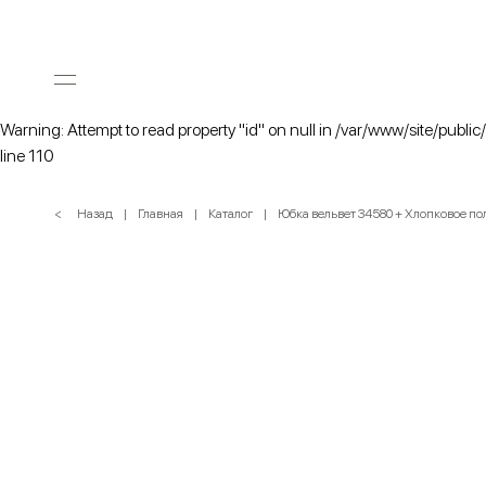
Warning: Attempt to read property "id" on null in /var/www/site/public
line 110
< Назад
Главная
Каталог
Юбка вельвет 34580 + Хлопковое пол