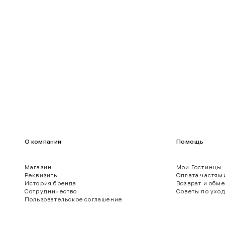
100-109
80-85
О компании
Помощь
Магазин
Мои Гостинцы
Реквизиты
Оплата частям
История бренда
Возврат и обм
ягодиц.
Сотрудничество
Советы по ухо
Пользовательское соглашение