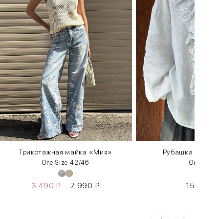
Трикотажная майка «Мия»
Рубашка «Крест
One Size 42/46
One Size
3 490
₽
7 990
₽
15 990