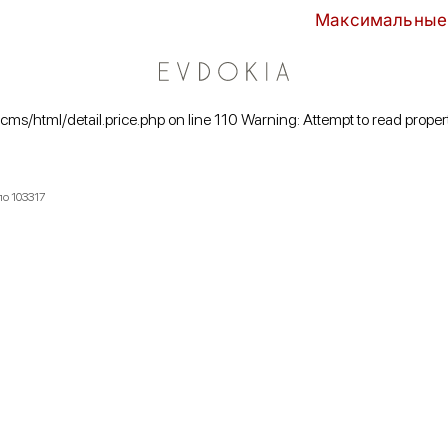
Максимальные скидки сезон
/cms/html/detail.price.php on line 110 Warning: Attempt to read proper
о 103317