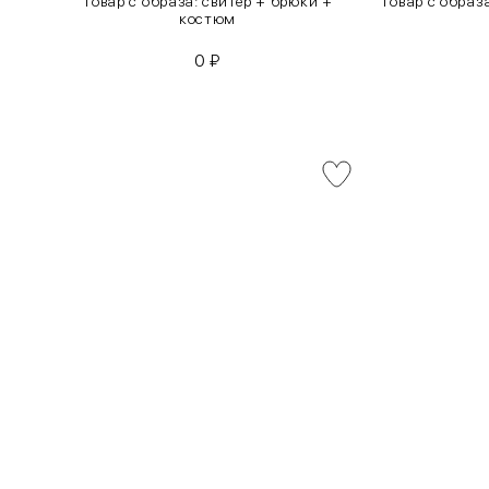
инсы
Товар с образа: свитер + брюки +
Товар с образ
костюм
0
₽
INT
RUS
XS
40-42
S
42-44
M
44-46
L
46-48