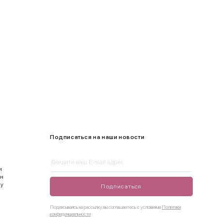
105-109
Подписаться на наши новости
и
ен
ду
Подписаться
Подписываясь на рассылку, вы соглашаетесь с условиями
Политики
конфиденциальности