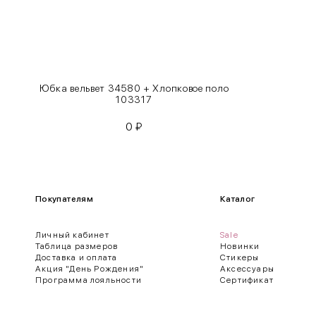
XL
48-50
One
42-50
Size
Юбка вельвет 34580 + Хлопковое поло
Как правильно себя обмерить
103317
0
₽
Обхват груди (С)
Измеряется по самым выступающим точкам.
Обхват талии (А)
Покупателям
Каталог
Естественная линия талии измеряется в самом узком месте.
Личный кабинет
Sale
Обхват бедер (F)
Таблица размеров
Новинки
Доставка и оплата
Стикеры
Измеряется горизонтально полу по наиболее выступающим точкам 
Акция "День Рождения"
Аксессуары
Программа лояльности
Сертификат
Длина рукавов (B)