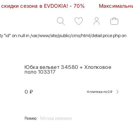
а в EVDOKIA! - 70%         Максимальные скидки сез
ty "id" on null in /var/www/site/public/cms/html/detail.price.php on
Юбка вельвет 34580 + Хлопковое
поло 103317
0
₽
4 платежа по 0
₽
Размер
Таблица размеров