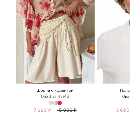
Шорты с косынкой
Поло
One Size 42/46
One
7 990
₽
15 990
₽
3 69