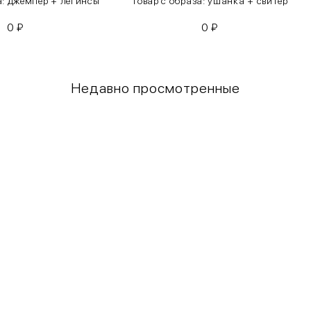
а: джемпер + легинсы
Товар с образа: ушанка + свитер
0
₽
0
₽
Недавно просмотренные
Грудь
Талия
80-85
60-65
85-90
65-70
90-95
70-75
95-100
75-80