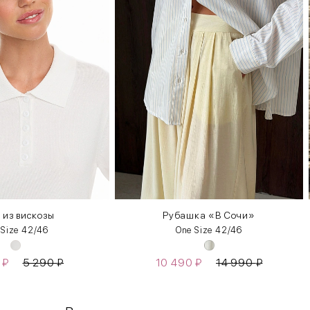
 из вискозы
Рубашка «В Сочи»
 Size 42/46
One Size 42/46
0
₽
5 290
₽
10 490
₽
14 990
₽