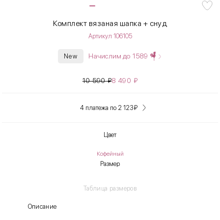
Комплект вязаная шапка + снуд
Артикул 106105
Начислим до
1589
New
10 590
₽
8 490
₽
4 платежа по 2 123
₽
Цвет
Кофейный
Размер
Таблица размеров
Описание