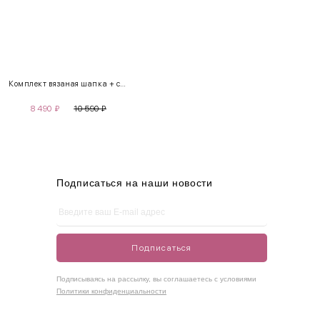
INT
RUS
Грудь
Талия
Бедра
XS
40-42
80-85
60-65
85-90
Комплект вязаная шапка + снуд
S
42-44
85-90
65-70
90-95
8 490
₽
10 590
₽
M
44-46
90-95
70-75
95-100
L
46-48
95-100
75-80
100-105
XL
48-50
100-109
80-85
105-109
Подписаться на наши новости
One
42-50
Size
Подписаться
Как правильно себя обмерить
Подписываясь на рассылку, вы соглашаетесь с условиями
Политики конфиденциальности
Обхват груди (С)