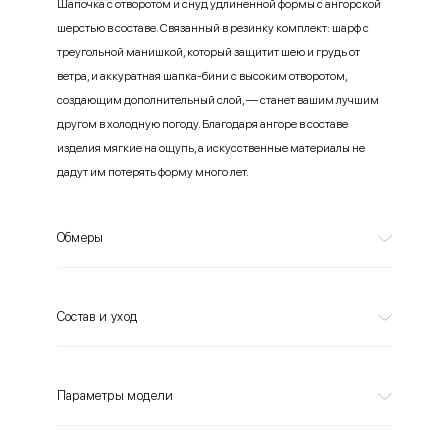
Шапочка с отворотом и снуд удлиненной формы с ангорской
шерстью в составе. Связанный в резинку комплект: шарф с
треугольной манишкой, который защитит шею и грудь от
ветра, и аккуратная шапка-бини с высоким отворотом,
создающим дополнительный слой, — станет вашим лучшим
другом в холодную погоду. Благодаря ангоре в составе
изделия мягкие на ощупь, а искусственные материалы не
дадут им потерять форму много лет.
Обмеры
Состав и уход
Параметры модели