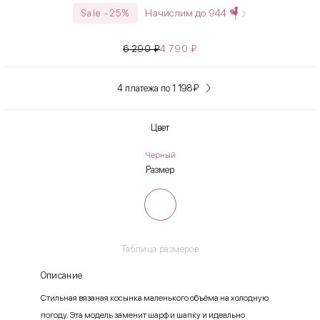
Начислим до
944
Sale -25%
6 290
₽
4 790
₽
4 платежа по 1 198
₽
Цвет
Черный
Размер
Таблица размеров
Описание
Стильная вязаная косынка маленького объёма на холодную
погоду. Эта модель заменит шарф и шапку и идеально