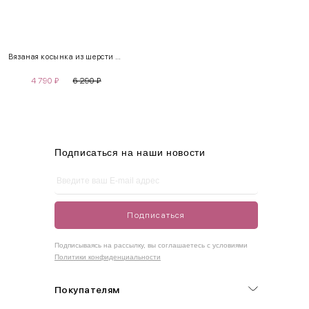
XS
40-42
80-85
60-65
85-90
Вязаная косынка из шерсти альпаки
S
42-44
85-90
65-70
90-95
4 790
₽
6 290
₽
M
44-46
90-95
70-75
95-100
L
46-48
95-100
75-80
100-105
XL
48-50
100-109
80-85
105-109
Подписаться на наши новости
One
42-50
Size
Подписаться
Как правильно себя обмерить
Подписываясь на рассылку, вы соглашаетесь с условиями
Политики конфиденциальности
Обхват груди (С)
Измеряется по самым выступающим точкам.
Покупателям