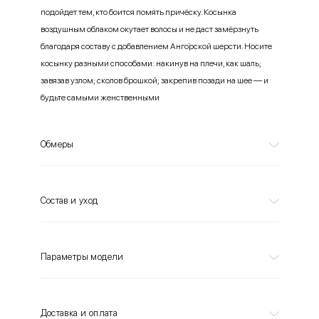
подойдет тем, кто боится помять причёску. Косынка
воздушным облаком окутает волосы и не даст замёрзнуть
благодаря составу с добавлением Анго́рской шерсти. Носите
косынку разными способами: накинув на плечи, как шаль;
завязав узлом; сколов брошкой; закрепив позади на шее — и
будьте самыми женственными
Обмеры
Состав и уход
Параметры модели
Доставка и оплата