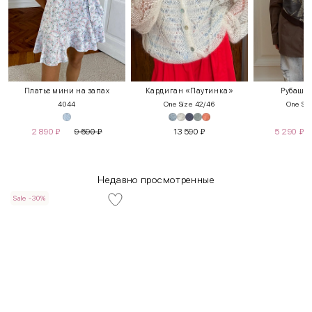
Платье мини на запах
Кардиган «Паутинка»
Рубашка
40
44
One Size 42/46
One Siz
2 890
₽
9 590
₽
13 590
₽
5 290
₽
Недавно просмотренные
Sale -30%