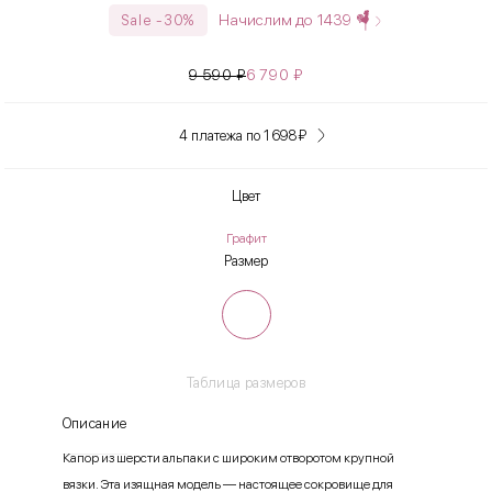
Начислим до
1439
Sale -30%
9 590
₽
6 790
₽
4 платежа по 1 698
₽
Цвет
Графит
Размер
Таблица размеров
Описание
Капор из шерсти альпаки с широким отворотом крупной
вязки. Эта изящная модель — настоящее сокровище для