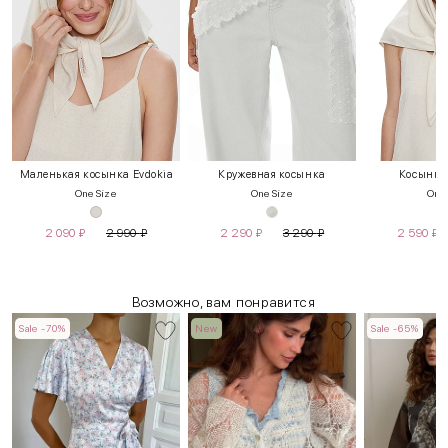
Маленькая косынка Evdokia
Кружевная косынка
Косынка
One Size
One Size
One 
2 090
₽
2 990
₽
2 290
₽
3 290
₽
2 590
₽
Возможно, вам понравится
Sale -70%
New
Sale -65%