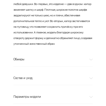
любой девушки. Во-первых, это изделие — два в одном: капор
заменяет шапку и шарф. Плотные, широкие полотна шарфа
задрапируют не только шею, но и плечи, обеспечивая
дополнительное тепло и уют. Во-вторых, капор застегивается
на пуговицу, что позволяет сохранить причёску при его
использовании. А главное, модель благодаря широкому
отвороту держит форму и деликатно обрамляет лицо, создавая
утонченный женственный образ.
Обмеры
Состав и уход
Параметры модели