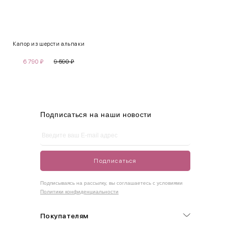
INT
RUS
Грудь
Талия
Бедра
XS
40-42
80-85
60-65
85-90
Капор из шерсти альпаки
S
42-44
85-90
65-70
90-95
6 790
₽
9 590
₽
M
44-46
90-95
70-75
95-100
L
46-48
95-100
75-80
100-105
XL
48-50
100-109
80-85
105-109
Подписаться на наши новости
One
42-50
Size
Подписаться
Как правильно себя обмерить
Подписываясь на рассылку, вы соглашаетесь с условиями
Политики конфиденциальности
Обхват груди (С)
Измеряется по самым выступающим точкам.
Покупателям