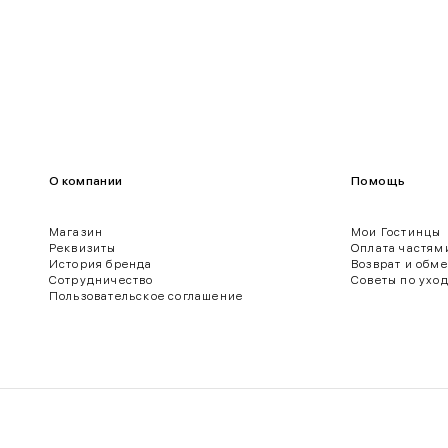
О компании
Помощь
Магазин
Мои Гостинцы
Реквизиты
Оплата частям
История бренда
Возврат и обм
ягодиц.
Сотрудничество
Советы по ухо
Пользовательское соглашение
 нижнего края рукава.
о края брюк.