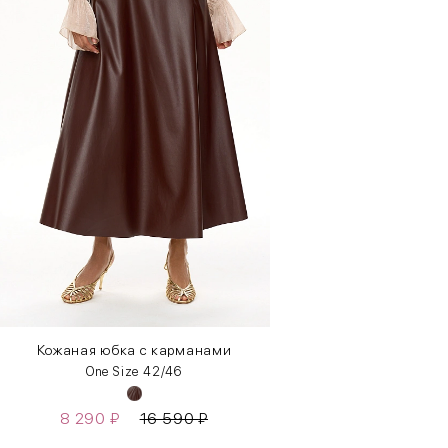
Кожаная юбка с карманами
One Size 42/46
8 290
₽
16 590
₽