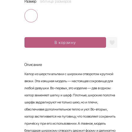
Размер
Таблица размеров
В корзину
Описание
Капор из шерсти альпаки с широким отворотом крупной
вязки. Эта изящная модель — настоящее сокровище для
любой девушки. Во-первых, это изделие — два в одном:
капор заменяет шапку и шарф. Плотные, широкие полотна
шарфа задрапируют не только шею, но и плечи,
обеспечивая дополнительное тепло и уют. Во-вторых,
капор застегивается на пуговицу, что позволяет сохранить
причёску при его использовании. А главное, модель
благодаря широкому отвороту держит форму и деликатно