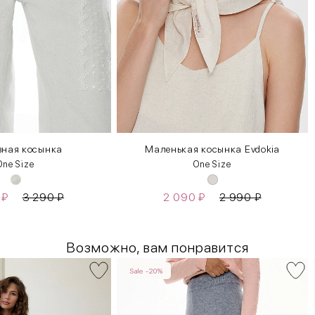
вная косынка
Маленькая косынка Evdokia
One Size
One Size
0
₽
3 290
₽
2 090
₽
2 990
₽
Возможно, вам понравится
Sale -20%