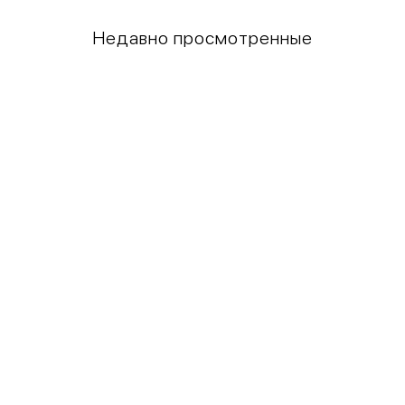
Недавно просмотренные
Грудь
Талия
80-85
60-65
85-90
65-70
90-95
70-75
95-100
75-80
100-109
80-85