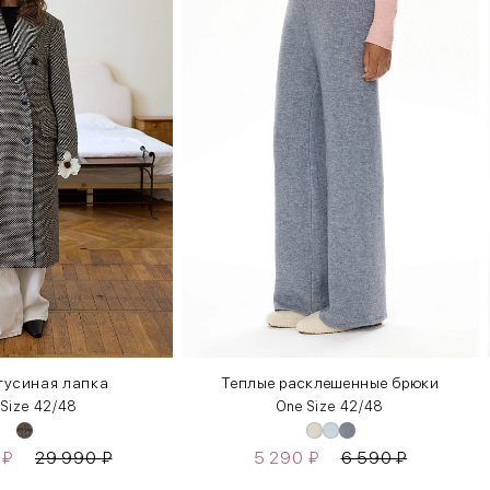
гусиная лапка
Теплые расклешенные брюки
 Size 42/48
One Size 42/48
0
₽
29 990
₽
5 290
₽
6 590
₽