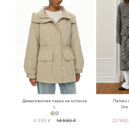
Демисезонная парка на кулиске
Пальто 
L
One
4 390
₽
14 590
₽
23 99