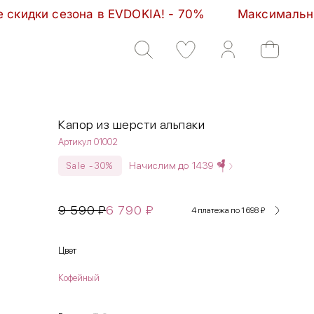
в EVDOKIA! - 70%         Максимальные скидки сезо
Капор из шерсти альпаки
Артикул 01002
Начислим до
1439
Sale -30%
9 590
₽
6 790
₽
4 платежа по 1 698
₽
Цвет
Кофейный