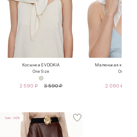
Косынка EVDOKIA
Маленькая косынк
One Size
One Size
2 590
₽
3 590
₽
2 090
₽
2 
Sale -50%