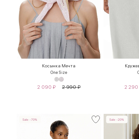
ка
Косынка Мечта
Круже
One Size
2 090
₽
2 990
₽
2 29
Sale -70%
Sale -20%